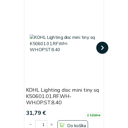
KOHL Lighting disc mini tiny sq
KOHL Lig
K50601.01.RF.WH-
Black
WH.OP.ST.8.40
Cena od:
31,79 €
19,38 €
2 týždne
Do košíka