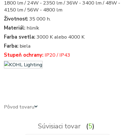
1800 lm / 24W - 2350 lm / 36W - 3400 lm / 48W -
4150 lm / 56W - 4800 lm
Životnosť:
35 000 h.
Materiál:
hliník
Farba svetla:
3000 K alebo 4000 K
Farba:
biela
Stupeň ochrany:
IP20 / IP43
led panel, led panely - kruhove, okruhle, kruhova, okruhla, kruh, kruhy, podhľadové - zabudovateľné -
zápustné - svetla, svetlo, osvetlenie, svietidlo, svietidla
Pôvod tovaru
Súvisiaci tovar
5