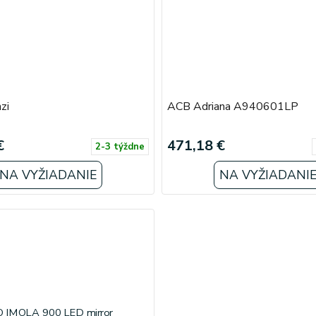
zi
ACB Adriana A940601LP
€
471,18 €
2-3 týždne
NA VYŽIADANIE
NA VYŽIADANI