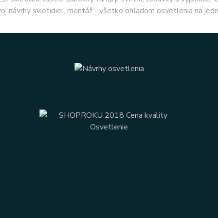
o, návrhy svietidiel, montáž - všetko ohľadom osvetlenia na jed