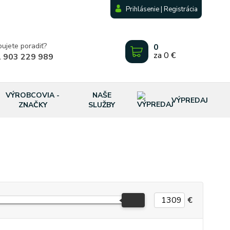
Prihlásenie | Registrácia
bujete poradiť?
0
za
0 €
 903 229 989
VÝROBCOVIA -
NAŠE
VÝPREDAJ
ZNAČKY
SLUŽBY
€