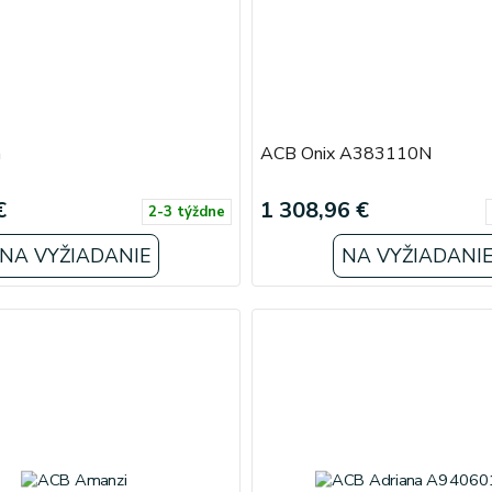
a
ACB Onix A383110N
€
1 308,96 €
2-3 týždne
NA VYŽIADANIE
NA VYŽIADANI