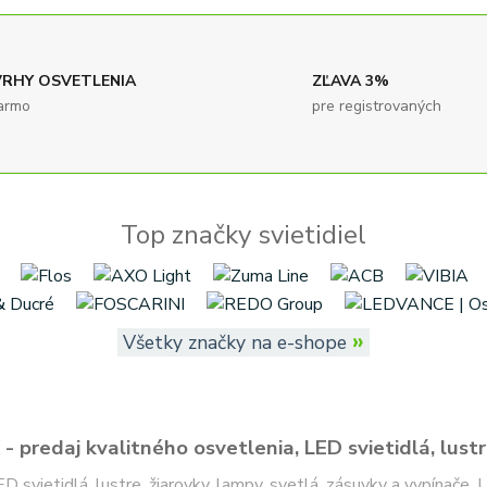
RHY OSVETLENIA
ZĽAVA 3%
armo
pre registrovaných
Top značky svietidiel
»
Všetky značky na e-shope
- predaj kvalitného osvetlenia, LED svietidlá, lustr
ED svietidlá, lustre, žiarovky, lampy, svetlá, zásuvky a vypínače.