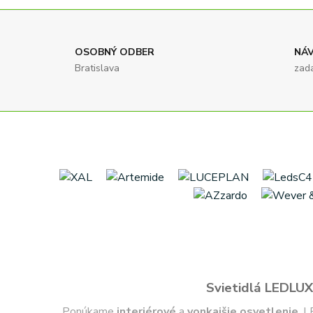
OSOBNÝ ODBER
NÁV
Bratislava
zad
Svietidlá LEDLUX 
Ponúkame
interiérové
a
vonkajšie
osvetlenie
, L