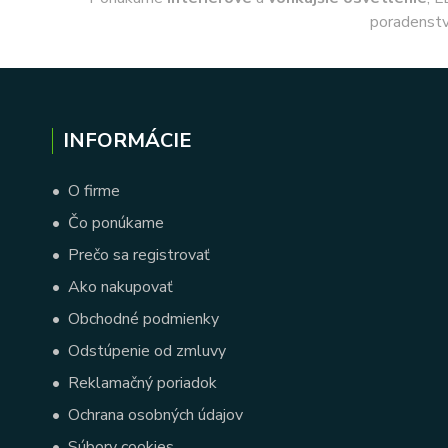
poradenstv
INFORMÁCIE
•
O firme
•
Čo ponúkame
•
Prečo sa registrovať
•
Ako nakupovať
•
Obchodné podmienky
•
Odstúpenie od zmluvy
•
Reklamačný poriadok
•
Ochrana osobných údajov
•
Súbory cookies