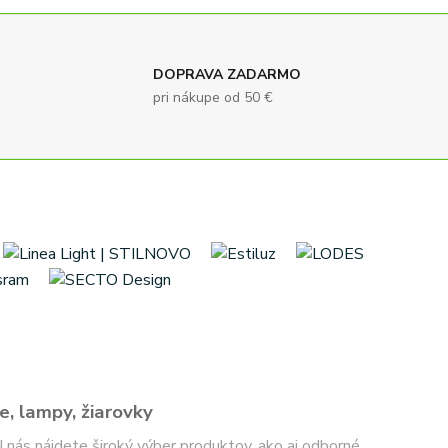
DOPRAVA ZADARMO
pri nákupe od 50 €
e, lampy, žiarovky
 U nás nájdete široký výber produktov, ako aj odborné