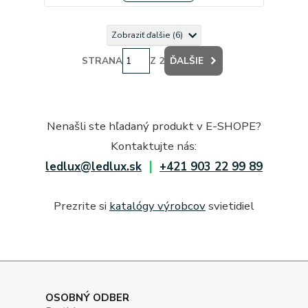
Zobraziť ďalšie (6)
STRANA
Z 2
ĎALŠIE
Nenašli ste hľadaný produkt v E-SHOPE?
Kontaktujte nás:
|
ledlux@ledlux.sk
+421 903 22 99 89
Prezrite si
katalógy výrobcov
svietidiel
OSOBNÝ ODBER