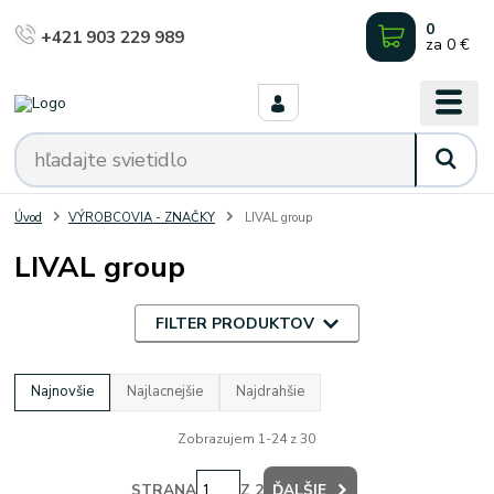
0
+421 903 229 989
za
0 €
Úvod
VÝROBCOVIA - ZNAČKY
LIVAL group
LIVAL group
FILTER PRODUKTOV
Najnovšie
Najlacnejšie
Najdrahšie
Zobrazujem 1-24 z 30
STRANA
Z 2
ĎALŠIE