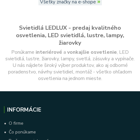
»
Všetky značky na e-shope
Svietidlá LEDLUX - predaj kvalitného
osvetlenia, LED svietidlá, lustre, lampy,
žiarovky
Ponúkame
interiérové
a
vonkajšie
osvetlenie
, LED
svietidlá, lustre, žiarovky, lampy, svetlá, zásuvky a vypínače.
U nás nájdete široký výber produktov, ako aj odborné
poradenstvo, návrhy svietidiel, montáž - všetko ohľadom
osvetlenia na jednom mieste.
INFORMÁCIE
•
O firme
•
Čo ponúkame