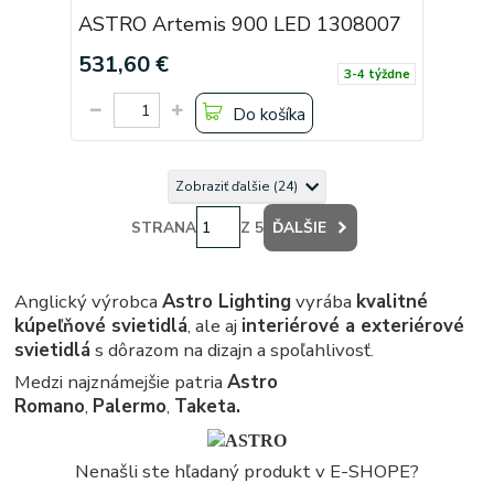
ASTRO Artemis 900 LED 1308007
531,60 €
3-4 týždne
Do košíka
Zobraziť ďalšie (24)
STRANA
Z 5
ĎALŠIE
Anglický výrobca
Astro Lighting
vyrába
kvalitné
kúpeľňové svietidlá
, ale aj
interiérové a exteriérové
svietidlá
s dôrazom na dizajn a spoľahlivosť.
Medzi najznámejšie patria
Astro
Romano
,
Palermo
,
Taketa.
Nenašli ste hľadaný produkt v E-SHOPE?