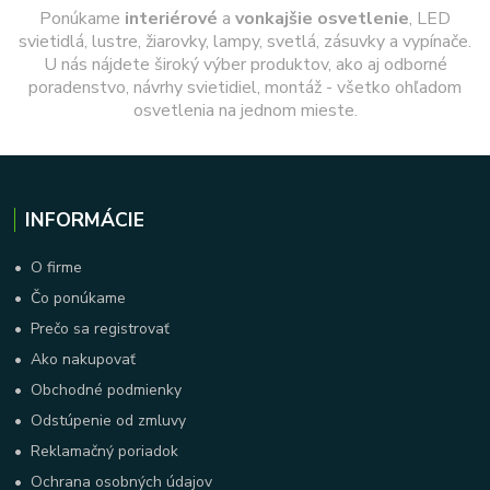
Ponúkame
interiérové
a
vonkajšie
osvetlenie
, LED
svietidlá, lustre, žiarovky, lampy, svetlá, zásuvky a vypínače.
U nás nájdete široký výber produktov, ako aj odborné
poradenstvo, návrhy svietidiel, montáž - všetko ohľadom
osvetlenia na jednom mieste.
INFORMÁCIE
•
O firme
•
Čo ponúkame
•
Prečo sa registrovať
•
Ako nakupovať
•
Obchodné podmienky
•
Odstúpenie od zmluvy
•
Reklamačný poriadok
•
Ochrana osobných údajov