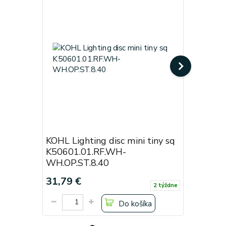
KOHL Lighting disc mini tiny sq
KOHL Lig
K50601.01.RF.WH-
White
WH.OP.ST.8.40
Cena od:
31,79 €
19,38 €
2 týždne
Do košíka