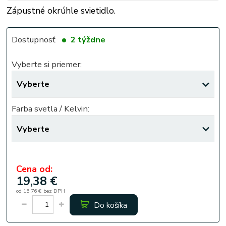
Zápustné okrúhle svietidlo.
Dostupnosť
2 týždne
Vyberte si priemer:
Farba svetla / Kelvin:
Cena od:
19,38 €
od
15,76 €
bez DPH
Do košíka