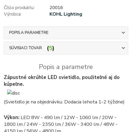
Číslo produktu:
20016
Výrobca:
KOHL Lighting
POPIS A PARAMETRE
5
SÚVISIACI TOVAR
Popis a parametre
Zápustné okrúhle LED svietidlo, použiteľné aj do
kúpeľne.
(Svietidlo je na objednávku. Dodacia lehota 1-2 týždne)
Výkon:
LED 8W - 490 lm / 12W - 1060 lm / 20W -
1800 lm / 24W - 2350 lm / 36W - 3400 lm / 48W -
4150 lm / 56W - 4800 lm