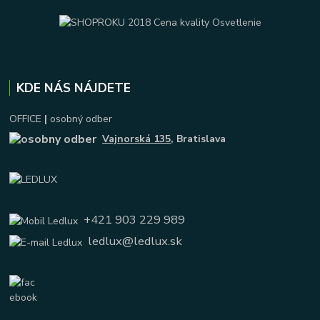
KDE NÁS NÁJDETE
OFFICE
|
osobný odber
Vajnorská 135
, Bratislava
+421 903 229 989
ledlux@ledlux.sk