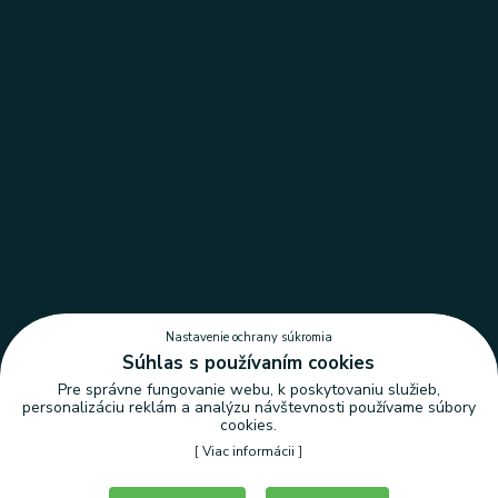
Nastavenie ochrany súkromia
Súhlas s používaním cookies
Pre správne fungovanie webu, k poskytovaniu služieb,
personalizáciu reklám a analýzu návštevnosti používame súbory
cookies.
[
Viac informácii
]
Nastavenie ochrany súkromia