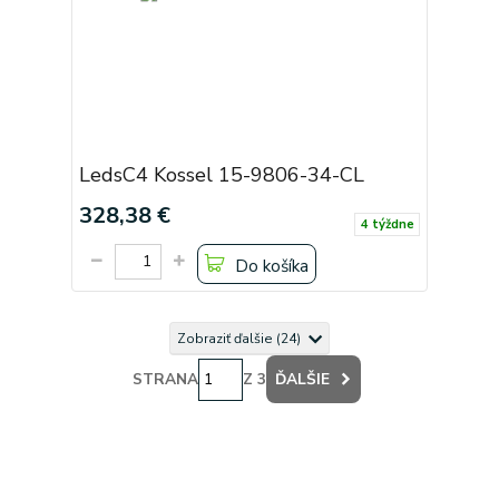
LedsC4 Kossel 15-9806-34-CL
328,38 €
4 týždne
Do košíka
Zobraziť ďalšie (24)
STRANA
Z 3
ĎALŠIE