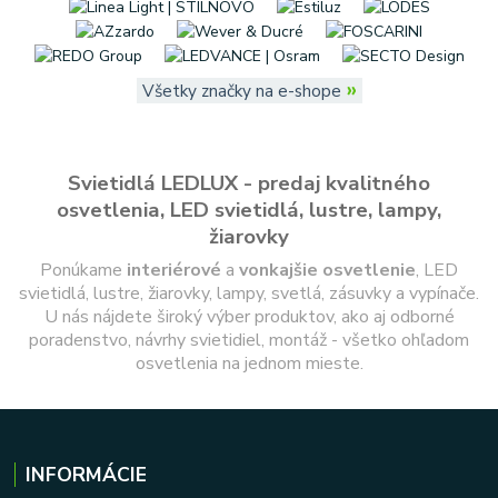
»
Všetky značky na e-shope
Svietidlá LEDLUX - predaj kvalitného
osvetlenia, LED svietidlá, lustre, lampy,
žiarovky
Ponúkame
interiérové
a
vonkajšie
osvetlenie
, LED
svietidlá, lustre, žiarovky, lampy, svetlá, zásuvky a vypínače.
U nás nájdete široký výber produktov, ako aj odborné
poradenstvo, návrhy svietidiel, montáž - všetko ohľadom
osvetlenia na jednom mieste.
INFORMÁCIE