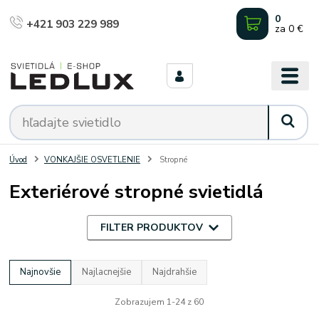
0
+421 903 229 989
za
0 €
Úvod
VONKAJŠIE OSVETLENIE
Stropné
Exteriérové stropné svietidlá
FILTER PRODUKTOV
Najnovšie
Najlacnejšie
Najdrahšie
Zobrazujem 1-24 z 60