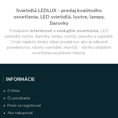
Svietidlá LEDLUX - predaj kvalitného
osvetlenia, LED svietidlá, lustre, lampy,
žiarovky
Ponúkame
interiérové
a
vonkajšie
osvetlenie
, LED
svietidlá, lustre, žiarovky, lampy, svetlá, zásuvky a vypínače.
U nás nájdete široký výber produktov, ako aj odborné
poradenstvo, návrhy svietidiel, montáž - všetko ohľadom
osvetlenia na jednom mieste.
INFORMÁCIE
•
O firme
•
Čo ponúkame
•
Prečo sa registrovať
•
Ako nakupovať