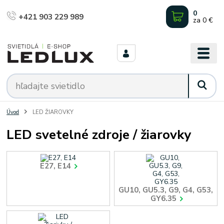
0
+421 903 229 989
za
0 €
Úvod
LED ŽIAROVKY
LED svetelné zdroje / žiarovky
E27, E14
GU10, GU5.3, G9, G4, G53,
GY6.35