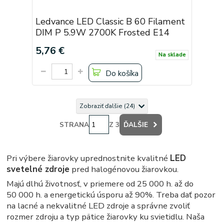
Ledvance LED Classic B 60 Filament
DIM P 5.9W 2700K Frosted E14
5,76 €
Na sklade
Do košíka
Zobraziť ďalšie (24)
STRANA
Z 3
ĎALŠIE
Pri výbere žiarovky uprednostnite kvalitné
LED
svetelné zdroje
pred halogénovou žiarovkou.
Majú dlhú životnosť, v priemere od 25 000 h. až do
50 000 h. a energetickú úsporu až 90%. Treba dať pozor
na lacné a nekvalitné LED zdroje a správne zvoliť
rozmer zdroju a typ pätice žiarovky ku svietidlu. Naša