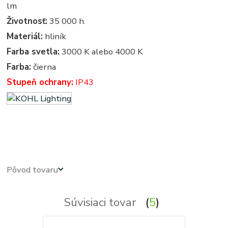
lm
Životnosť:
35 000 h.
Materiál:
hliník
Farba svetla:
3000 K alebo 4000 K
Farba:
čierna
Stupeň ochrany:
IP43
led panel, led panely - kruhove, okruhle, kruhova, okruhla, kruh, kruhy, svietidla, svietidlo, osvetlenie,
svetlo, svetla
Pôvod tovaru
Súvisiaci tovar
5