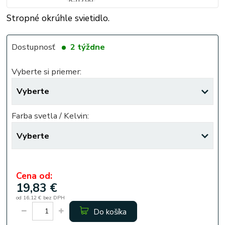
Stropné okrúhle svietidlo.
Dostupnosť
2 týždne
Vyberte si priemer:
Farba svetla / Kelvin:
Cena od:
19,83 €
od
16,12 €
bez DPH
Do košíka