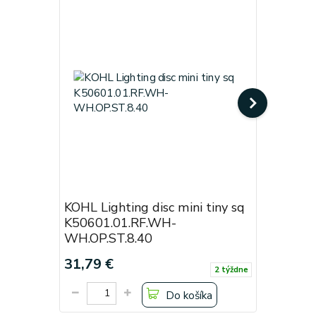
KOHL Lighting disc mini tiny sq
KOHL Lig
K50601.01.RF.WH-
Black
WH.OP.ST.8.40
Cena od:
31,79 €
19,38 €
2 týždne
Do košíka