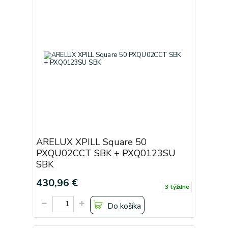
ARELUX XPILL Square 50
PXQU02CCT SBK + PXQ0123SU
SBK
430,96 €
3 týždne
Do košíka