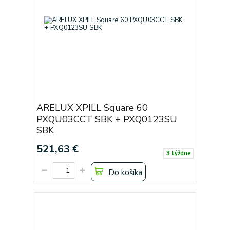
ARELUX XPILL Square 60
PXQU03CCT SBK + PXQ0123SU
SBK
521,63 €
3 týždne
Do košíka