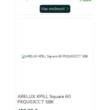
3 týždne
Viac možností
ARELUX XPILL Square 60
PXQU03CCT SBK