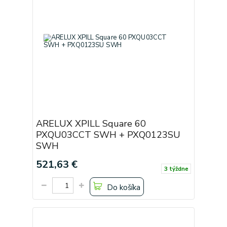
ARELUX XPILL Square 60
PXQU03CCT SWH + PXQ0123SU
SWH
521,63 €
3 týždne
Do košíka