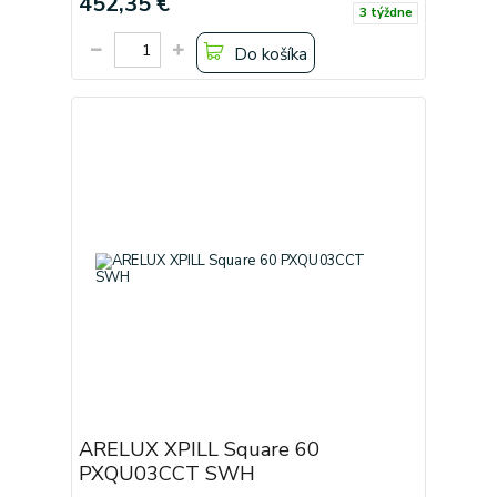
452,35 €
3 týždne
Do košíka
ARELUX XPILL Square 60
PXQU03CCT SWH