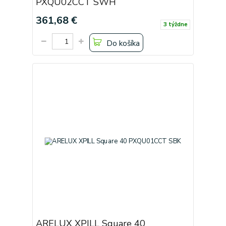
PXQU02CCT SWH
361,68 €
3 týždne
Do košíka
ARELUX XPILL Square 40