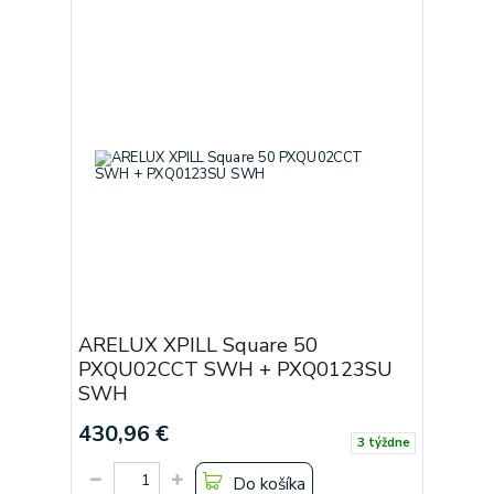
ARELUX XPILL Square 50
PXQU02CCT SWH + PXQ0123SU
SWH
430,96 €
3 týždne
Do košíka