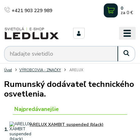
0
+421 903 229 989
za
0 €
Úvod
VÝROBCOVIA - ZNAČKY
ARELUX
Rumunský dodávateľ technického
osvetlenia.
Najpredávanejšie
ARELUX XAMBIT suspended (black)
1.