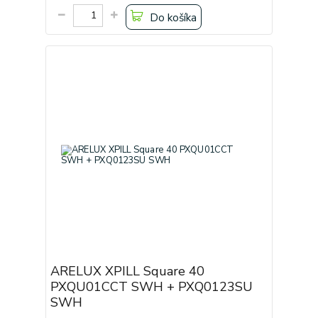
Do košíka
ARELUX XPILL Square 40
PXQU01CCT SWH + PXQ0123SU
SWH