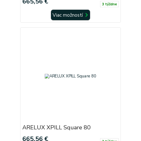
665,56 €
3 týždne
Viac možností
ARELUX XPILL Square 80
665,56 €