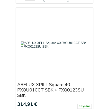
ARELUX XPILL Square 40
PXQU01CCT SBK + PXQ0123SU
SBK
314,91 €
3 týždne