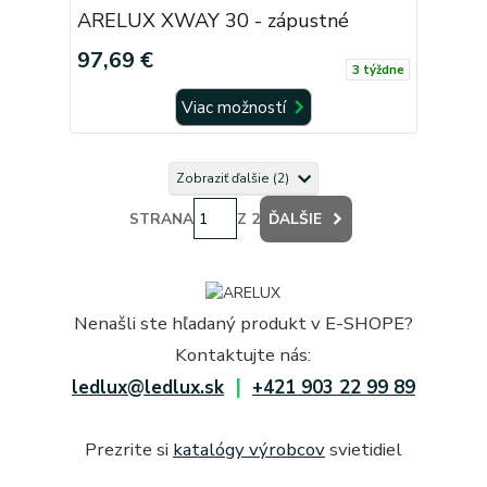
ARELUX XWAY 30 - zápustné
97,69 €
3 týždne
Viac možností
Zobraziť ďalšie (2)
STRANA
Z 2
ĎALŠIE
Nenašli ste hľadaný produkt v E-SHOPE?
Kontaktujte nás:
|
ledlux@ledlux.sk
+421 903 22 99 89
Prezrite si
katalógy výrobcov
svietidiel