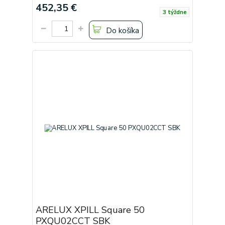
452,35 €
3 týždne
Do košíka
ARELUX XPILL Square 50
PXQU02CCT SBK