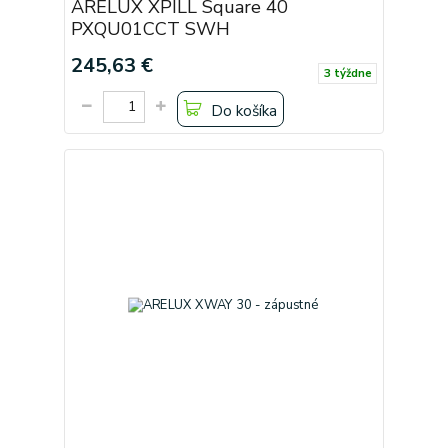
ARELUX XPILL Square 40
PXQU01CCT SWH
245,63 €
3 týždne
Do košíka