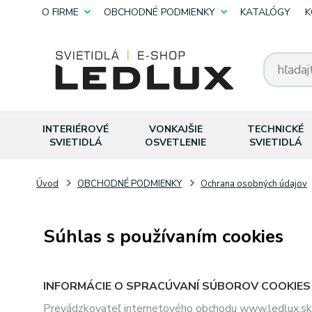
O FIRME
OBCHODNÉ PODMIENKY
KATALÓGY
K
INTERIÉROVÉ
VONKAJŠIE
TECHNICKÉ
SVIETIDLÁ
OSVETLENIE
SVIETIDLÁ
Úvod
OBCHODNÉ PODMIENKY
Ochrana osobných údajov
Súhlas s používaním cookies
INFORMÁCIE O SPRACÚVANÍ SÚBOROV COOKIES
Prevádzkovateľ internetového obchodu
www.ledlux.sk