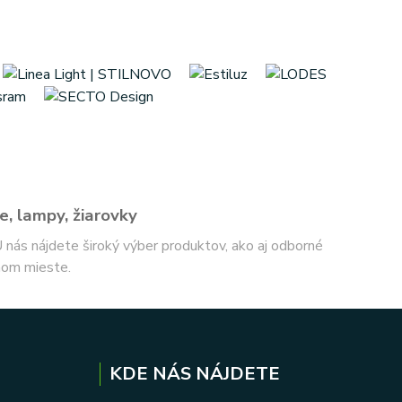
e, lampy, žiarovky
 U nás nájdete široký výber produktov, ako aj odborné
nom mieste.
KDE NÁS NÁJDETE