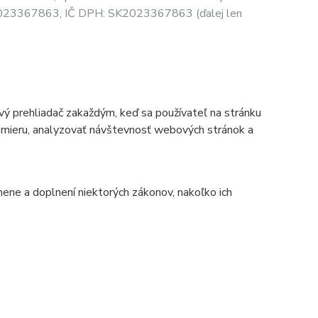
Č: 2023367863, IČ DPH: SK2023367863 (ďalej len
vý prehliadač zakaždým, keď sa používateľ na stránku
na mieru, analyzovať návštevnosť webových stránok a
ene a doplnení niektorých zákonov, nakoľko ich