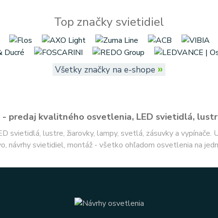
Top značky svietidiel
»
Všetky značky na e-shope
- predaj kvalitného osvetlenia, LED svietidlá, lustr
ED svietidlá, lustre, žiarovky, lampy, svetlá, zásuvky a vypínače.
o, návrhy svietidiel, montáž - všetko ohľadom osvetlenia na jed