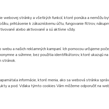
 webovej stránky a všetkých funkcií, ktoré ponúka a nemôžu byť
ku, prihlásenie k zákazníckemu účtu, fungovanie filtrov, nákupn
tivované alebo aktivované a sú aktívne vždy.
 webu a našich reklamných kampaní. Ich pomocou určujeme počet
nymne a súhrnne, bez použitia identifikátorov, ktoré ukazujú 
 stránok.
apamätala informácie, ktoré menia, ako sa webová stránka správa
dukty a pod. Vďaka týmto cookies Vám môžeme odporučiť na webe