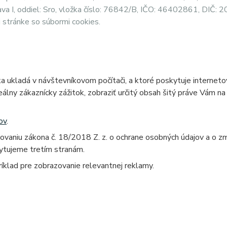
lava I, oddiel: Sro, vložka číslo: 76842/B, IČO: 46402861, DI
j stránke so súbormi cookies.
a ukladá v návštevníkovom počítači, a ktoré poskytuje interneto
deálny zákaznícky zážitok, zobraziť určitý obsah šitý práve Vám 
ov
.
vaniu zákona č. 18/2018 Z. z. o ochrane osobných údajov a o zm
ytujeme tretím stranám.
ríklad pre zobrazovanie relevantnej reklamy.