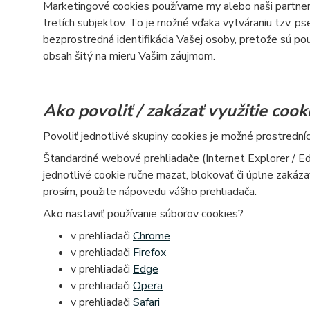
Marketingové cookies používame my alebo naši partneri,
tretích subjektov. To je možné vďaka vytváraniu tzv. p
bezprostredná identifikácia Vašej osoby, pretože sú po
obsah šitý na mieru Vašim záujmom.
Ako povoliť / zakázať využitie cook
Povoliť jednotlivé skupiny cookies je možné prostrední
Štandardné webové prehliadače (Internet Explorer / Ed
jednotlivé cookie ručne mazať, blokovať či úplne zakázať 
prosím, použite nápovedu vášho prehliadača.
Ako nastaviť používanie súborov cookies?
v prehliadači
Chrome
v prehliadači
Firefox
v prehliadači
Edge
v prehliadači
Opera
v prehliadači
Safari