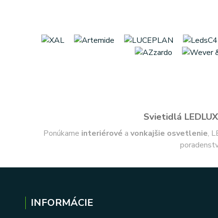
Svietidlá LEDLUX 
Ponúkame
interiérové
a
vonkajšie
osvetlenie
, L
poradenstv
INFORMÁCIE