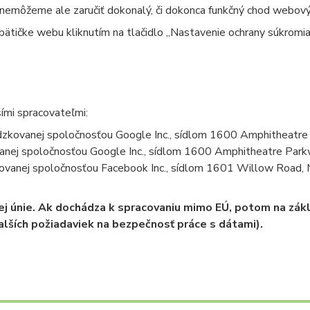
 nemôžeme ale zaručiť dokonalý, či dokonca funkčný chod webový
ätičke webu kliknutím na tlačidlo „Nastavenie ochrany súkromia
ími spracovateľmi:
dzkovanej spoločnosťou Google Inc., sídlom 1600 Amphitheatr
nej spoločnosťou Google Inc., sídlom 1600 Amphitheatre Par
ovanej spoločnosťou Facebook Inc., sídlom 1601 Willow Road,
ej únie. Ak dochádza k spracovaniu mimo EÚ, potom na zák
alších požiadaviek na bezpečnosť práce s dátami).