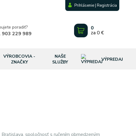
Prihlásenie | Registrácia
bujete poradiť?
0
za
0 €
 903 229 989
VÝROBCOVIA -
NAŠE
VÝPREDAJ
ZNAČKY
SLUŽBY
 Bratislava, spoločnosť s ručením obmedzeným