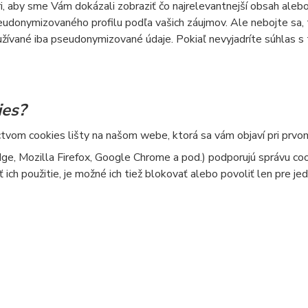
 aby sme Vám dokázali zobraziť čo najrelevantnejší obsah alebo 
seudonymizovaného profilu podľa vašich záujmov. Ale nebojte sa, 
užívané iba pseudonymizované údaje. Pokiaľ nevyjadríte súhlas s
ies?
ctvom cookies lišty na našom webe, ktorá sa vám objaví pri prvom
ge, Mozilla Firefox, Google Chrome a pod.) podporujú správu co
ich použitie, je možné ich tiež blokovať alebo povoliť len pre jed