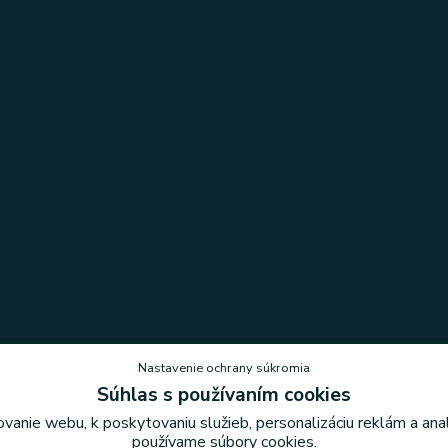
Nastavenie ochrany súkromia
Súhlas s používaním cookies
vanie webu, k poskytovaniu služieb, personalizáciu reklám a an
Nastavenie ochrany súkromia
používame súbory cookies.