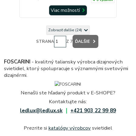
Viac možností
Zobraziť ďalšie (24)
STRANA
Z 7
ĎALŠIE
FOSCARINI
- kvalitný taliansky výrobca dizajnových
svietidiel, ktorý spolupracuje s významnými svetovými
dizajnérmi.
Nenašli ste hľadaný produkt v E-SHOPE?
Kontaktujte nás:
|
ledlux@ledlux.sk
+421 903 22 99 89
Prezrite si
katalógy výrobcov
svietidiel