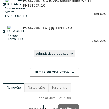
FOSCARINI BIG BANG Sospensione White
2.
FN151007_10
891,60 €
FOSCARINI Twiggy Terra LED
3.
2 023,20 €
zobraziť viac produktov
FILTER PRODUKTOV
Najnovšie
Najlacnejšie
Najdrahšie
Zobrazujem 1-24 z 158