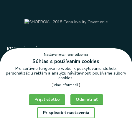
KDE NÁS NÁJDETE
Nastavenie ochrany súkromia
Súhlas s používaním cookies
OFFICE
|
osobný odber
Pre správne fungovanie webu, k poskytovaniu služieb,
Vajnorská 135
, Bratislava
personalizáciu reklám a analýzu návštevnosti používame súbory
cookies.
[
Viac informácii
]
Prijať všetko
Odmietnuť
+421 903 229 989
ledlux@ledlux.sk
Prispôsobiť nastavenia