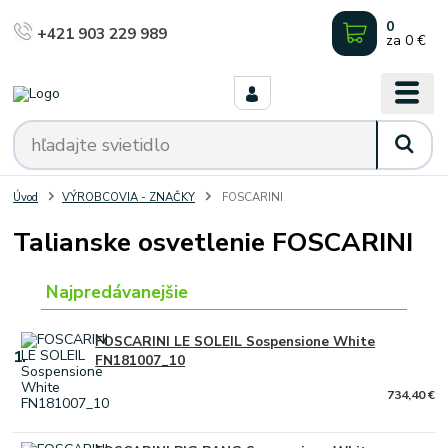
0
+421 903 229 989
za
0 €
Úvod
VÝROBCOVIA - ZNAČKY
FOSCARINI
Talianske osvetlenie FOSCARINI
Najpredávanejšie
FOSCARINI LE SOLEIL Sospensione White
1.
FN181007_10
734,40 €