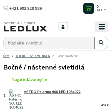
0
+421 903 229 989
za
0 €
Úvod
INTERIÉROVÉ SVIETIDLÁ
Bočné / nástenné
Bočné / nástenné svietidlá
Najpredávanejšie
ASTRO Palermo 900 LED 1084022
1.
432 €