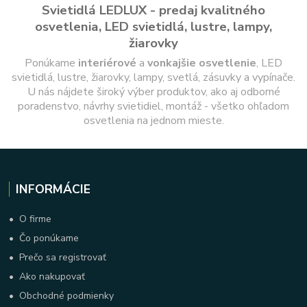
Svietidlá LEDLUX - predaj kvalitného
osvetlenia, LED svietidlá, lustre, lampy,
žiarovky
Ponúkame
interiérové
a
vonkajšie
osvetlenie
, LED
svietidlá, lustre, žiarovky, lampy, svetlá, zásuvky a vypínače.
U nás nájdete široký výber produktov, ako aj odborné
poradenstvo, návrhy svietidiel, montáž - všetko ohľadom
osvetlenia na jednom mieste.
INFORMÁCIE
•
O firme
•
Čo ponúkame
•
Prečo sa registrovať
•
Ako nakupovať
•
Obchodné podmienky