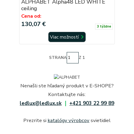
ALPHABET Alpha48 LED WHITE
ceiling
Cena od:
130,07 €
3 týždne
Viac možností
STRANA
Z 1
Nenašli ste hľadaný produkt v E-SHOPE?
Kontaktujte nás:
|
ledlux@ledlux.sk
+421 903 22 99 89
Prezrite si
katalógy výrobcov
svietidiel