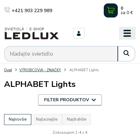
0
+421 903 229 989
za
0 €
Úvod
VÝROBCOVIA - ZNAČKY
ALPHABET Lights
ALPHABET Lights
FILTER PRODUKTOV
Najnovšie
Najlacnejšie
Najdrahšie
Zobrazujem 1-4 z 4