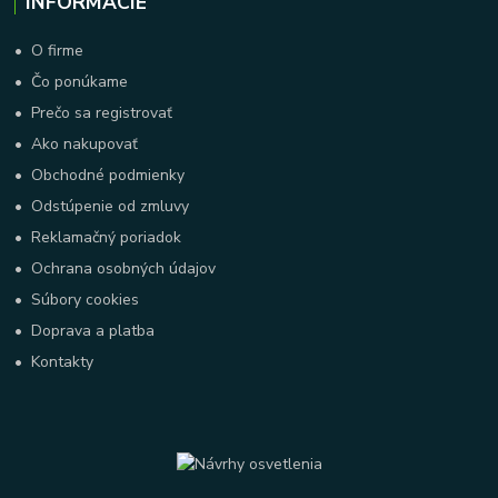
INFORMÁCIE
•
O firme
•
Čo ponúkame
•
Prečo sa registrovať
•
Ako nakupovať
•
Obchodné podmienky
•
Odstúpenie od zmluvy
•
Reklamačný poriadok
•
Ochrana osobných údajov
•
Súbory cookies
•
Doprava a platba
•
Kontakty