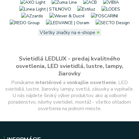
»
Všetky značky na e-shope
Svietidlá LEDLUX - predaj kvalitného
osvetlenia, LED svietidlá, lustre, lampy,
žiarovky
Ponúkame
interiérové
a
vonkajšie
osvetlenie
, LED
svietidlá, lustre, žiarovky, lampy, svetlá, zásuvky a vypínače.
U nás nájdete široký výber produktov, ako aj odborné
poradenstvo, návrhy svietidiel, montáž - všetko ohľadom
osvetlenia na jednom mieste.