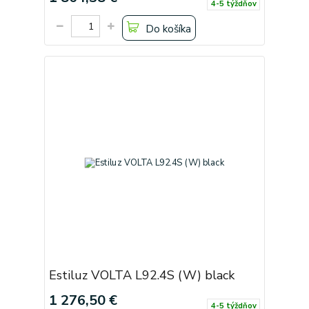
4-5 týždňov
Do košíka
Estiluz VOLTA L92.4S (W) black
1 276,50 €
4-5 týždňov