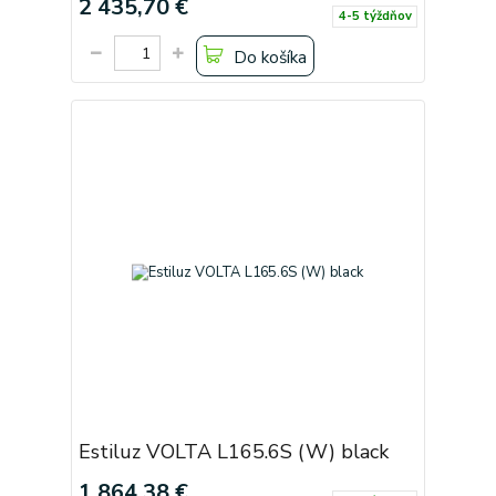
2 435,70 €
4-5 týždňov
Do košíka
Estiluz VOLTA L165.6S (W) black
1 864,38 €