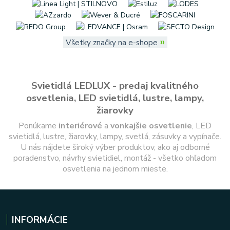
»
Všetky značky na e-shope
Svietidlá LEDLUX - predaj kvalitného
osvetlenia, LED svietidlá, lustre, lampy,
žiarovky
Ponúkame
interiérové
a
vonkajšie
osvetlenie
, LED
svietidlá, lustre, žiarovky, lampy, svetlá, zásuvky a vypínače.
U nás nájdete široký výber produktov, ako aj odborné
poradenstvo, návrhy svietidiel, montáž - všetko ohľadom
osvetlenia na jednom mieste.
INFORMÁCIE