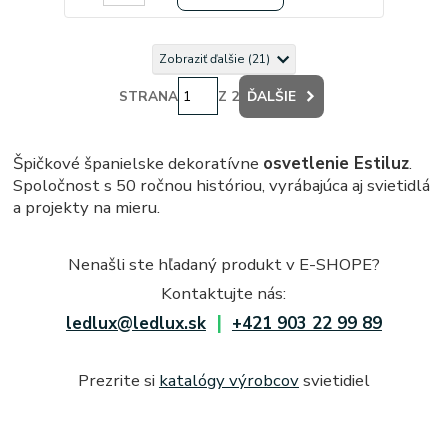
Zobraziť ďalšie (21)
STRANA
Z 2
ĎALŠIE
Špičkové španielske dekoratívne
osvetlenie Estiluz
.
Spoločnost s 50 ročnou históriou, vyrábajúca aj svietidlá
a projekty na mieru.
Nenašli ste hľadaný produkt v E-SHOPE?
Kontaktujte nás:
|
ledlux@ledlux.sk
+421 903 22 99 89
Prezrite si
katalógy výrobcov
svietidiel