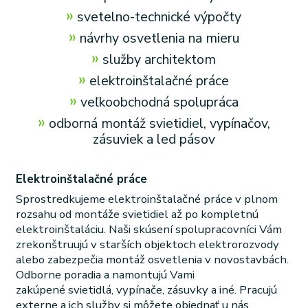
»
svetelno-technické výpočty
»
návrhy osvetlenia na mieru
»
služby architektom
»
elektroinštalačné práce
»
veľkoobchodná spolupráca
»
odborná montáž svietidiel, vypínačov,
zásuviek a led pásov
Elektroinštalačné práce
Sprostredkujeme elektroinštalačné práce v plnom
rozsahu od montáže svietidiel až po kompletnú
elektroinštaláciu. Naši skúsení spolupracovníci Vám
zrekonštruujú v starších objektoch elektrorozvody
alebo zabezpečia montáž osvetlenia v novostavbách.
Odborne poradia a namontujú Vami
zakúpené svietidlá, vypínače, zásuvky a iné. Pracujú
externe a ich služby si môžete objednať u nás.