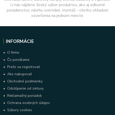
U nás nájdete široký výber produktov, ako aj odborné
poradenstvo, návrhy svietidiel, montáž - všetko ohľadom
osvetlenia na jednom mieste.
INFORMÁCIE
•
O firme
•
Čo ponúkame
•
Prečo sa registrovať
•
Ako nakupovať
•
Obchodné podmienky
•
Odstúpenie od zmluvy
•
Reklamačný poriadok
•
Ochrana osobných údajov
•
Súbory cookies