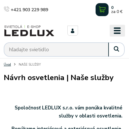
0
+421 903 229 989
za
0 €
Úvod
NAŠE SLUŽBY
Návrh osvetlenia | Naše služby
Spoločnosť LEDLUX s.r.o. vám ponúka kvalitné
služby v oblasti osvetlenia.
Ponúkame
interiérové
a
exteriérové
osvetlenie,