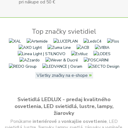
pri nákupe od 50 €
Top značky svietidiel
»
Všetky značky na e-shope
Svietidlá LEDLUX - predaj kvalitného
osvetlenia, LED svietidlá, lustre, lampy,
žiarovky
Ponúkame
interiérové
a
vonkajšie
osvetlenie
, LED
svietidlá, lustre, žiarovky, lampy, svetlá, zásuvky a vypínače.