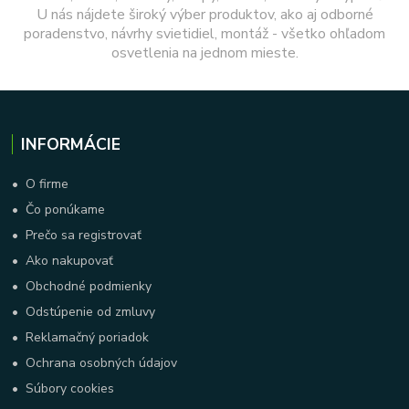
U nás nájdete široký výber produktov, ako aj odborné
poradenstvo, návrhy svietidiel, montáž - všetko ohľadom
osvetlenia na jednom mieste.
INFORMÁCIE
•
O firme
•
Čo ponúkame
•
Prečo sa registrovať
•
Ako nakupovať
•
Obchodné podmienky
•
Odstúpenie od zmluvy
•
Reklamačný poriadok
•
Ochrana osobných údajov
•
Súbory cookies