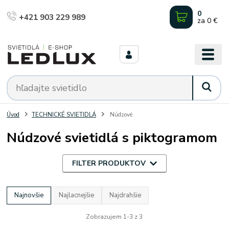
0
+421 903 229 989
za
0 €
Úvod
TECHNICKÉ SVIETIDLÁ
Núdzové
Núdzové svietidlá s piktogramom
FILTER PRODUKTOV
Najnovšie
Najlacnejšie
Najdrahšie
Zobrazujem 1-3 z 3