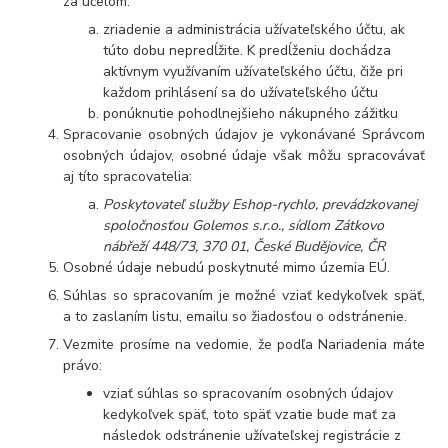
za účelom:
zriadenie a administrácia užívateľského účtu, ak
túto dobu nepredĺžite. K predĺženiu dochádza
aktívnym využívaním užívateľského účtu, čiže pri
každom prihlásení sa do užívateľského účtu
ponúknutie pohodlnejšieho nákupného zážitku
Spracovanie osobných údajov je vykonávané Správcom
osobných údajov, osobné údaje však môžu spracovávať
aj títo spracovatelia:
Poskytovateľ služby Eshop-rychlo, prevádzkovanej
spoločnosťou Golemos s.r.o., sídlom Zátkovo
nábřeží 448/73, 370 01, České Budějovice, ČR
Osobné údaje
nebudú
poskytnuté mimo územia EÚ.
Súhlas so spracovaním je možné vziať kedykoľvek späť,
a to
zaslaním listu, emailu so žiadosťou o odstránenie
.
Vezmite prosíme na vedomie, že podľa Nariadenia máte
právo:
vziať súhlas so spracovaním osobných údajov
kedykoľvek späť, toto späť vzatie bude mať za
následok
odstránenie užívateľskej registrácie z