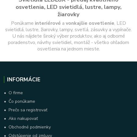
osvetlenia, LED svietidlá, lustre, lampy,
žiarovky
Ponúkame
interiérové
a
vonkajšie
osvetlenie
, LED
svietidlá, lustre, žiarovky, lampy, svetlá, zásuvky a vypínače.
U nás nájdete široký výber produktov, ako aj odborné
poradenstvo, návrhy svietidiel, montáž - všetko ohľadom
osvetlenia na jednom mieste.
INFORMÁCIE
•
O firme
•
Čo ponúkame
•
Prečo sa registrovať
•
Ako nakupovať
•
Obchodné podmienky
•
Odstúpenie od zmluvy