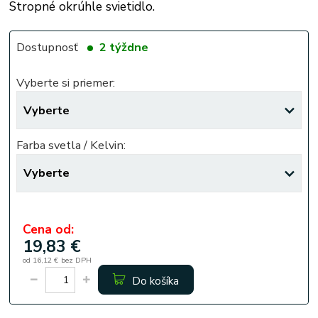
Stropné okrúhle svietidlo.
Dostupnosť
2 týždne
Vyberte si priemer:
Farba svetla / Kelvin:
Cena od:
19,83 €
od
16,12 €
bez DPH
Do košíka