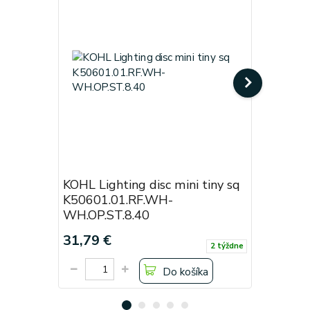
KOHL Lighting disc mini tiny sq
KOHL Lig
K50601.01.RF.WH-
Black
WH.OP.ST.8.40
Cena od:
31,79 €
19,38 €
2 týždne
Do košíka