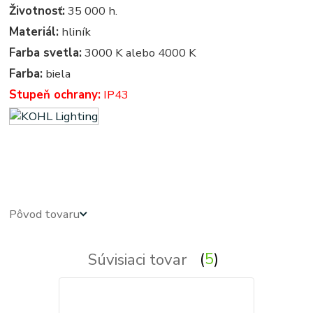
Životnosť:
35 000 h.
Materiál:
hliník
Farba svetla:
3000 K alebo 4000 K
Farba:
biela
Stupeň ochrany:
IP43
led panel, led panely - kruhove, okruhle, kruhova, okruhla, kruh, kruhy, svietidla, svietidlo, osvetlenie,
svetlo, svetla
Pôvod tovaru
Súvisiaci tovar
5