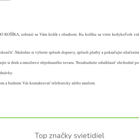
DO KOŠÍKA, zobrazí sa Vám košík s obsahom. Ku košíku sa viete kedykoľvek v
u dokončiť. Následne si vyberte spôsob dopravy, spôsob platby a pokračujte st
ujte si druh a množstvo objednaného tovaru. Nezabudnite odsúhlasiť obchodné po
ednávky.
m a budeme Vás kontaktovať telefonicky alebo mailom.
Top značky svietidiel