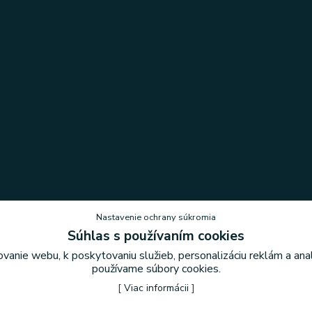
Nastavenie ochrany súkromia
Súhlas s používaním cookies
vanie webu, k poskytovaniu služieb, personalizáciu reklám a an
Nastavenie ochrany súkromia
používame súbory cookies.
[
Viac informácii
]