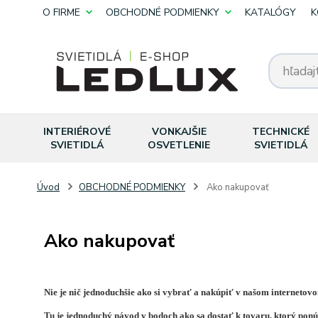
O FIRME
OBCHODNÉ PODMIENKY
KATALÓGY
K
INTERIÉROVÉ
VONKAJŠIE
TECHNICKÉ
SVIETIDLÁ
OSVETLENIE
SVIETIDLÁ
Úvod
OBCHODNÉ PODMIENKY
Ako nakupovať
Ako nakupovať
Nie je nič jednoduchšie ako si vybrať a nakúpiť v našom internetov
Tu je jednoduchý návod v bodoch ako sa dostať k tovaru, ktorý pon