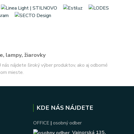
e, lampy, žiarovky
 U nás nájdete široký výber produktov, ako aj odborné
nom mieste.
KDE NÁS NÁJDETE
OFFICE
|
osobný odber
Vajnorská 135
,