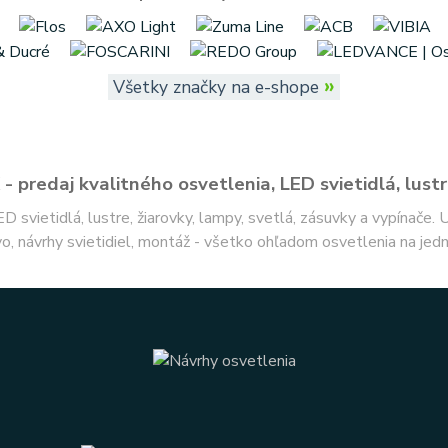
»
Všetky značky na e-shope
- predaj kvalitného osvetlenia, LED svietidlá, lustr
ED svietidlá, lustre, žiarovky, lampy, svetlá, zásuvky a vypínače.
o, návrhy svietidiel, montáž - všetko ohľadom osvetlenia na jed