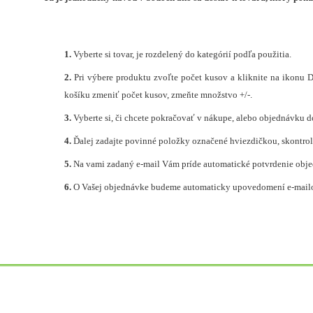
1.
Vyberte si tovar, je rozdelený do kategórií podľa použitia.
2.
Pri výbere produktu zvoľte počet kusov a
kliknite na ikonu 
košíku zmeniť počet kusov, zmeňte množstvo +/-.
3.
Vyberte si, či chcete pokračovať v nákupe, alebo objednávk
4.
Ďalej zadajte povinné položky označené hviezdičkou, skontrol
5.
Na vami zadaný e-mail Vám príde automatické potvrdenie obj
6.
O Vašej objednávke budeme automaticky upovedomení e-mailo