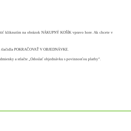
rátiť kliknutím na obrázok NÁKUPNÝ KOŠÍK vpravo hore. Ak chcete v
lačením tlačidla POKRAČOVAŤ V OBJEDNÁVKE.
dmienky a stlačte „Odoslať objednávku s povinnosťou platby“.