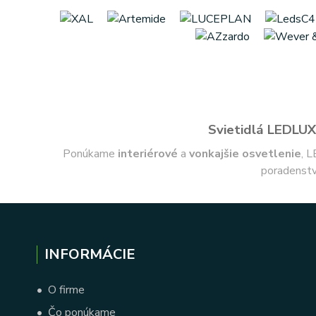
Svietidlá LEDLUX 
Ponúkame
interiérové
a
vonkajšie
osvetlenie
, L
poradenstv
INFORMÁCIE
•
O firme
•
Čo ponúkame