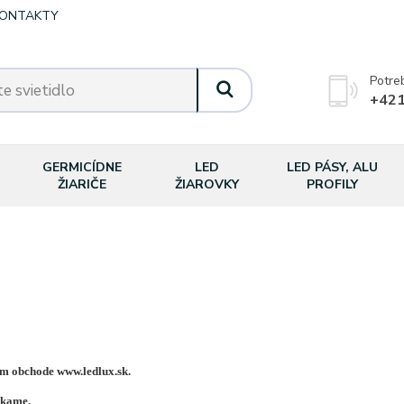
ONTAKTY
Potre
+421
GERMICÍDNE
LED
LED PÁSY, ALU
ŽIARIČE
ŽIAROVKY
PROFILY
om obchode www.ledlux.sk.
úkame.