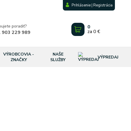
Prihlásenie | Registrácia
bujete poradiť?
0
za
0 €
 903 229 989
VÝROBCOVIA -
NAŠE
VÝPREDAJ
ZNAČKY
SLUŽBY