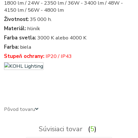
1800 lm / 24W - 2350 lm / 36W - 3400 lm / 48W -
4150 lm / 56W - 4800 lm
Životnosť:
35 000 h.
Materiál:
hliník
Farba svetla:
3000 K alebo 4000 K
Farba:
biela
Stupeň ochrany:
IP20 / IP43
led panel, led panely - kruhove, okruhle, kruhova, okruhla, kruh, kruhy, podhľadové - zabudovateľné -
zápustné - svetla, svetlo, osvetlenie, svietidlo, svietidla
Pôvod tovaru
Súvisiaci tovar
5