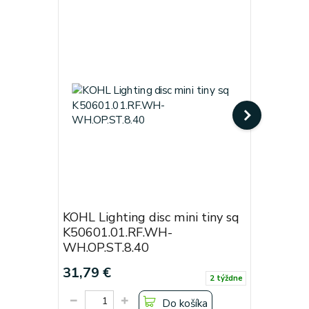
KOHL Lighting disc mini tiny sq
KOHL Lig
K50601.01.RF.WH-
Black
WH.OP.ST.8.40
Cena od:
31,79 €
19,38 €
2 týždne
Do košíka