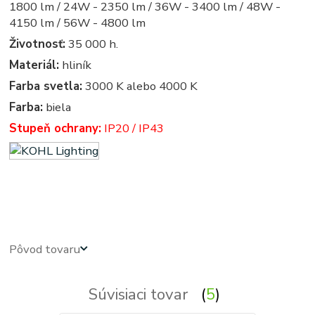
1800 lm / 24W - 2350 lm / 36W - 3400 lm / 48W -
4150 lm / 56W - 4800 lm
Životnosť:
35 000 h.
Materiál:
hliník
Farba svetla:
3000 K alebo 4000 K
Farba:
biela
Stupeň ochrany:
IP20 / IP43
led panel, led panely - kruhove, okruhle, kruhova, okruhla, kruh, kruhy, podhľadové - zabudovateľné -
zápustné - svetla, svetlo, osvetlenie, svietidlo, svietidla
Pôvod tovaru
Súvisiaci tovar
5