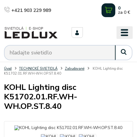
0
+421 903 229 989
za
0 €
Úvod
TECHNICKÉ SVIETIDLÁ
Zabudované
KOHL Lighting disc
K51702.01.RF.WH-WH.OP.ST.8.40
KOHL Lighting disc
K51702.01.RF.WH-
WH.OP.ST.8.40