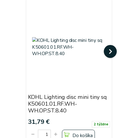
KOHL Lighting disc mini tiny sq
KOHL Lig
K50601.01.RF.WH-
Black
WH.OP.ST.8.40
Cena od:
31,79 €
19,38 €
2 týždne
Do košíka