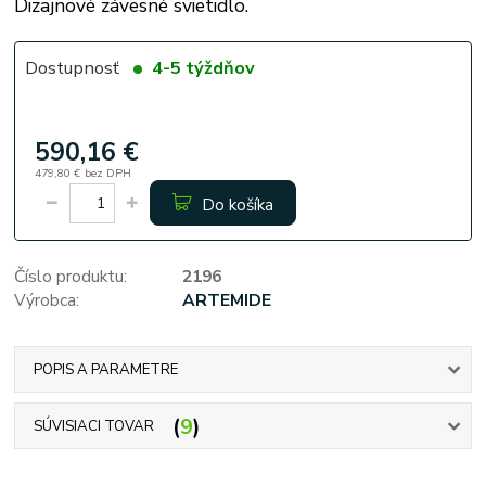
Dizajnové závesné svietidlo.
Dostupnosť
4-5 týždňov
590,16 €
479,80 €
bez DPH
Do košíka
Číslo produktu:
2196
Výrobca:
ARTEMIDE
POPIS A PARAMETRE
9
SÚVISIACI TOVAR