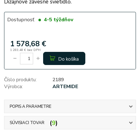
Dizajnové závesné svietidlo.
Dostupnosť
4-5 týždňov
1 578,68 €
1 283,48 €
bez DPH
Do košíka
Číslo produktu:
2189
Výrobca:
ARTEMIDE
POPIS A PARAMETRE
9
SÚVISIACI TOVAR