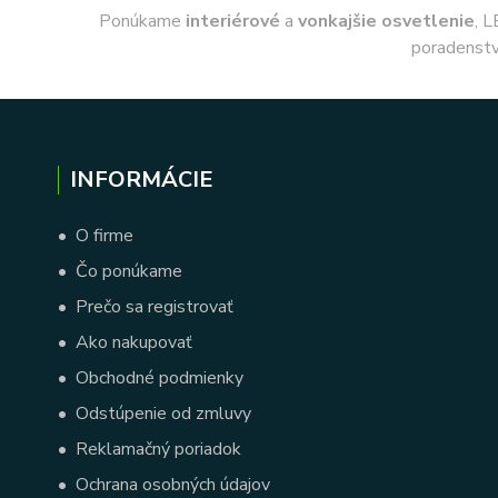
Ponúkame
interiérové
a
vonkajšie
osvetlenie
, L
poradenstv
INFORMÁCIE
•
O firme
•
Čo ponúkame
•
Prečo sa registrovať
•
Ako nakupovať
•
Obchodné podmienky
•
Odstúpenie od zmluvy
•
Reklamačný poriadok
•
Ochrana osobných údajov