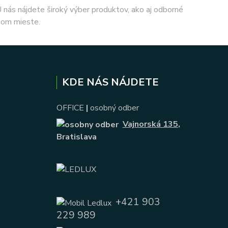
 U nás nájdete široký výber produktov, ako aj odborné
nom mieste.
KDE NÁS NÁJDETE
OFFICE
|
osobný odber
Vajnorská 135
,
Bratislava
+421 903
229 989