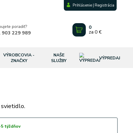
Prihlásenie | Registrácia
bujete poradiť?
0
za
0 €
 903 229 989
VÝROBCOVIA -
NAŠE
VÝPREDAJ
ZNAČKY
SLUŽBY
svietidlo.
-5 týždňov