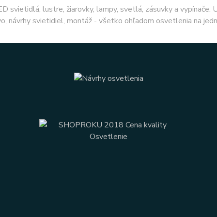
ED svietidlá, lustre, žiarovky, lampy, svetlá, zásuvky a vypínače.
o, návrhy svietidiel, montáž - všetko ohľadom osvetlenia na jed