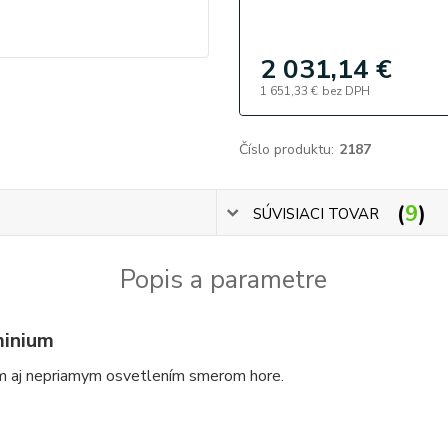
2 031,14 €
1 651,33 €
bez DPH
Číslo produktu:
2187
9
SÚVISIACI TOVAR
Popis a parametre
inium
ym aj nepriamym osvetlením smerom hore.