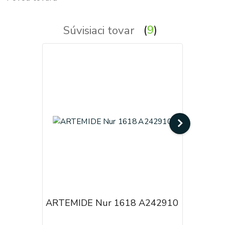
Súvisiaci tovar
9
ARTEMIDE Nur 1618 A242910
ARTEMID
A24320