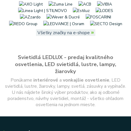
»
Všetky značky na e-shope
Svietidlá LEDLUX - predaj kvalitného
osvetlenia, LED svietidlá, lustre, lampy,
žiarovky
Ponúkame
interiérové
a
vonkajšie
osvetlenie
, LED
svietidlá, lustre, žiarovky, lampy, svetlá, zásuvky a vypínače.
U nás nájdete široký výber produktov, ako aj odborné
poradenstvo, návrhy svietidiel, montáž - všetko ohľadom
osvetlenia na jednom mieste.