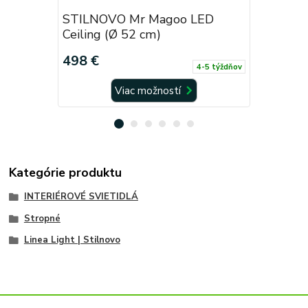
STILNOVO Mr Magoo LED
STILNOV
Ceiling (Ø 52 cm)
Suspensi
498 €
672 €
4-5 týždňov
Viac možností
Kategórie produktu
INTERIÉROVÉ SVIETIDLÁ
Stropné
Linea Light | Stilnovo