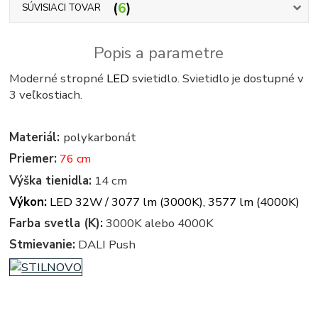
6
SÚVISIACI TOVAR
Popis a parametre
Moderné stropné
LED
svietidlo. Svietidlo je dostupné v
3 veľkostiach.
Materiál:
polykarbonát
Priemer:
76 cm
Výška tienidla:
14 cm
Výkon:
LED 32W / 3077 lm (3000K), 3577 lm (4000K)
Farba svetla (K):
3000K alebo 4000K
Stmievanie:
DALI Push
linea light MADE, ma&de by LineaLight, mr. magoo, mr mago, mrmagoo, Linea Light mr magoo -
mr.magoo - 8008N - Mr.Magoo_S