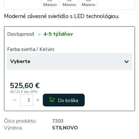
Moderné závesné svietidlo s LED technológiou.
Dostupnosť
4-5 týždňov
Farba svetla / Kelvin:
525,60 €
427,32 €
bez DPH
Do košíka
Číslo produktu:
7203
Výrobca:
STILNOVO