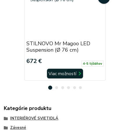
STILNOVO Mr Magoo LED
STILNOV
Suspension (Ø 76 cm)
Ceiling (
672 €
498 €
4-5 týždňov
Viac možností
Kategórie produktu
INTERIÉROVÉ SVIETIDLÁ
Závesné