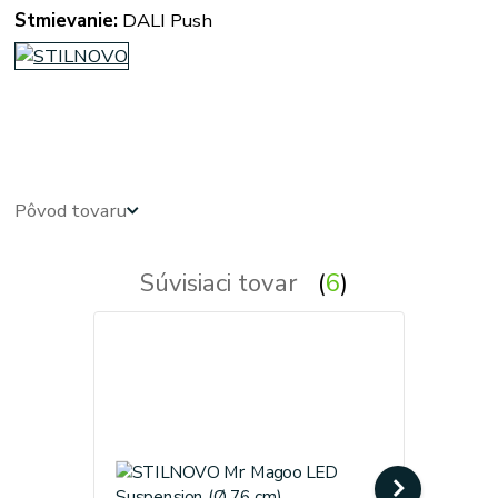
Stmievanie:
DALI Push
linea light MADE, ma&de by LineaLight, mr. magoo, mr mago, mrmagoo, Linea Light mr magoo -
mr.magoo - 8005N - Mr.Magoo_P
Pôvod tovaru
Súvisiaci tovar
6