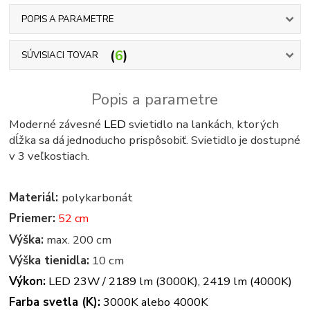
POPIS A PARAMETRE
6
SÚVISIACI TOVAR
Popis a parametre
Moderné závesné
LED
svietidlo na lankách, ktorých
dĺžka sa dá jednoducho prispôsobiť. Svietidlo je dostupné
v 3 veľkostiach.
Materiál:
polykarbonát
Priemer:
52 cm
Výška:
max. 200 cm
Výška tienidla:
10 cm
Výkon:
LED 23W / 2189 lm (3000K), 2419 lm (4000K)
Farba svetla (K):
3000K alebo 4000K