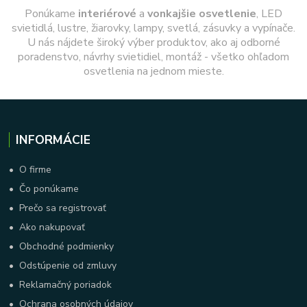
Ponúkame
interiérové
a
vonkajšie
osvetlenie
, LED
svietidlá, lustre, žiarovky, lampy, svetlá, zásuvky a vypínače.
U nás nájdete široký výber produktov, ako aj odborné
poradenstvo, návrhy svietidiel, montáž - všetko ohľadom
osvetlenia na jednom mieste.
INFORMÁCIE
•
O firme
•
Čo ponúkame
•
Prečo sa registrovať
•
Ako nakupovať
•
Obchodné podmienky
•
Odstúpenie od zmluvy
•
Reklamačný poriadok
•
Ochrana osobných údajov