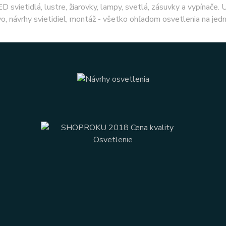
ED svietidlá, lustre, žiarovky, lampy, svetlá, zásuvky a vypínače.
o, návrhy svietidiel, montáž - všetko ohľadom osvetlenia na jed