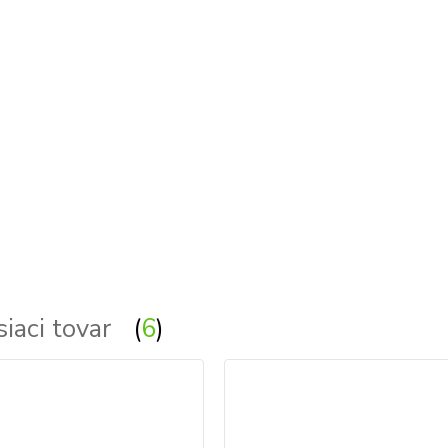
agoo, mr mago, mrmagoo, Linea Light mr magoo -
mr.magoo -
Mr.Magoo_FL - stojate - stojata, stojace - stojaca, s
siaci tovar
6