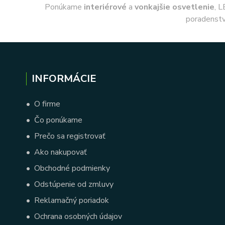
Ponúkame
interiérové
a
vonkajšie
osvetlenie
, L
poradenstv
INFORMÁCIE
•
O firme
•
Čo ponúkame
•
Prečo sa registrovať
•
Ako nakupovať
•
Obchodné podmienky
•
Odstúpenie od zmluvy
•
Reklamačný poriadok
•
Ochrana osobných údajov