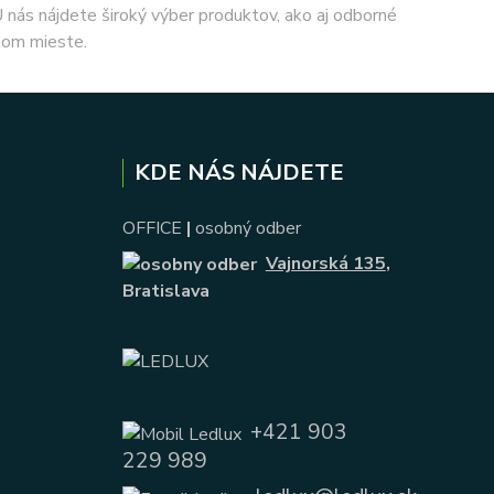
 U nás nájdete široký výber produktov, ako aj odborné
nom mieste.
KDE NÁS NÁJDETE
OFFICE
|
osobný odber
Vajnorská 135
,
Bratislava
+421 903
229 989