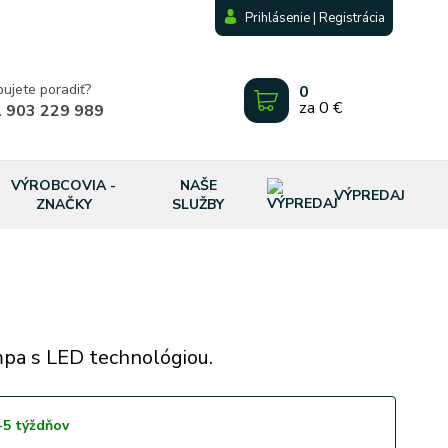
Prihlásenie | Registrácia
bujete poradiť?
0
za
0 €
 903 229 989
VÝROBCOVIA -
NAŠE
VÝPREDAJ
ZNAČKY
SLUŽBY
pa s LED technológiou.
-5 týždňov