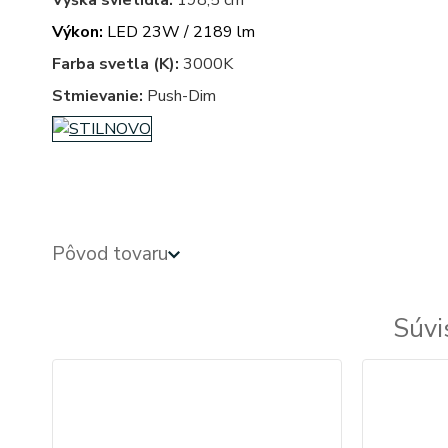
Výška svietidla:
198,5 cm
Výkon:
LED 23W / 2189 lm
Farba svetla (K):
3000K
Stmievanie:
Push-Dim
linea light MADE, ma&de by LineaLight, mr. m
Pôvod tovaru
Súvi