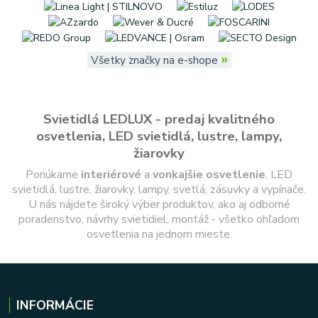
»
Všetky značky na e-shope
Svietidlá LEDLUX - predaj kvalitného
osvetlenia, LED svietidlá, lustre, lampy,
žiarovky
Ponúkame
interiérové
a
vonkajšie
osvetlenie
, LED
svietidlá, lustre, žiarovky, lampy, svetlá, zásuvky a vypínače.
U nás nájdete široký výber produktov, ako aj odborné
poradenstvo, návrhy svietidiel, montáž - všetko ohľadom
osvetlenia na jednom mieste.
INFORMÁCIE