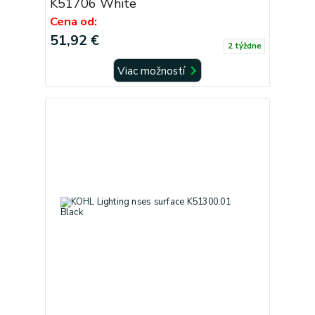
K51706 White
Cena od:
51,92 €
2 týždne
Viac možností