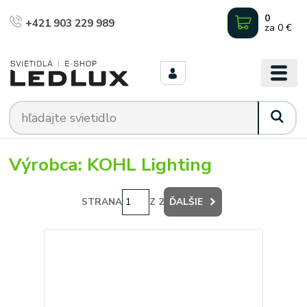
0
+421 903 229 989
za
0 €
Výrobca: KOHL Lighting
STRANA
Z 2
ĎALŠIE