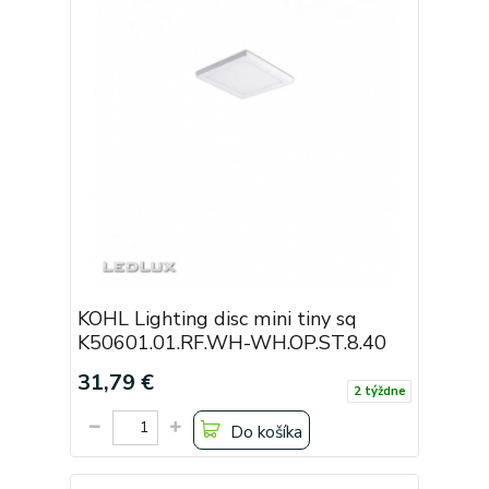
KOHL Lighting disc mini tiny sq
K50601.01.RF.WH-WH.OP.ST.8.40
31,79 €
2 týždne
Do košíka