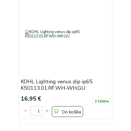
KOHL Lighting venus dip ip65
K50113.01.RF.WH-WH.GU
16,95 €
2 týždne
Do košíka