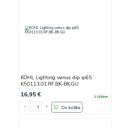
KOHL Lighting venus dip ip65
K50113.01.RF.BK-BK.GU
16,95 €
2 týždne
Do košíka