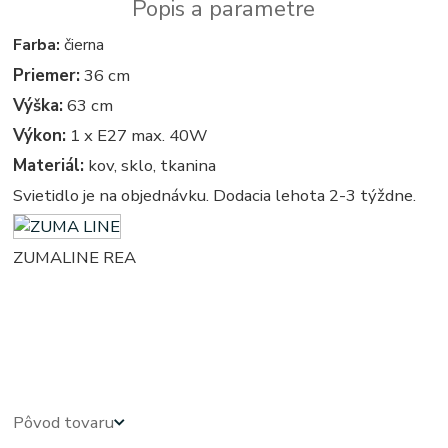
Popis a parametre
Farba:
čierna
Priemer:
36 cm
Výška:
63 cm
Výkon:
1 x E27 max. 40W
Materiál:
kov, sklo, tkanina
Svietidlo je na objednávku. Dodacia lehota 2-3 týždne.
ZUMALINE REA
stolova, stolove - stolna, stolne - stolíková, stolíkové - lampa, lampy, svetlo, svetla, osvetlenie, svietidlo,
svietidla, na stôl, na stolík, k stolu, k stolíku- vintage - retro - vintage svietidla, svietidlo, lampa, lampy,
osvetlenie, svetlo, svetla
Pôvod tovaru