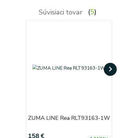
Súvisiaci tovar
5
ZUMA LINE Rea RLT93163-1W
ZUMA LI
158 €
220 €