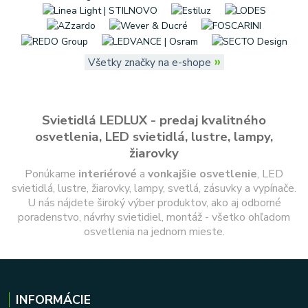
»
Všetky značky na e-shope
Svietidlá LEDLUX - predaj kvalitného
osvetlenia, LED svietidlá, lustre, lampy,
žiarovky
Ponúkame
interiérové
a
vonkajšie
osvetlenie
, LED
svietidlá, lustre, žiarovky, lampy, svetlá, zásuvky a vypínače.
U nás nájdete široký výber produktov, ako aj odborné
poradenstvo, návrhy svietidiel, montáž - všetko ohľadom
osvetlenia na jednom mieste.
INFORMÁCIE