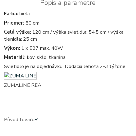
Popis a parametre
Farba:
biela
Priemer:
50 cm
Celá výška:
120 cm / výška svietidla: 54,5 cm / výška
tienidla: 25 cm
Výkon:
1 x E27 max. 40W
Materiál:
kov, sklo, tkanina
Svietidlo je na objednávku. Dodacia lehota 2-3 týždne.
ZUMALINE REA
vintage - retro - vintage svietidla, svietidlo, lampa, lampy, osvetlenie, svetlo, svetla
Pôvod tovaru