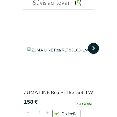
Súvisiaci tovar
5
ZUMA LINE Rea RLT93163-1W
ZUMA LI
158 €
220 €
2-3 týždne
Do košíka