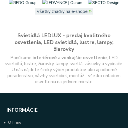
»
Všetky značky na e-shope
Svietidlá LEDLUX - predaj kvalitného
osvetlenia, LED svietidlá, lustre, lampy,
žiarovky
Ponúkame
interiérové
a
vonkajšie
osvetlenie
, LED
svietidlá, lustre, žiarovky, lampy, svetlá, zásuvky a vypínače.
U nás nájdete široký výber produktov, ako aj odborné
poradenstvo, návrhy svietidiel, montáž - všetko ohľadom
osvetlenia na jednom mieste.
INFORMÁCIE
•
O firme