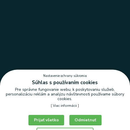
Nastavenie ochrany súkromia
Súhlas s používaním cookies
Pre správne fungovanie webu, k poskytovaniu služieb,
personalizáciu reklám a analýzu návštevnosti používame súbory
cookies.
[
Viac informácii
]
Nastavenie ochrany súkromia
Prijať všetko
Odmietnuť