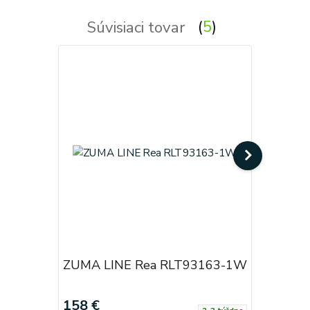
Súvisiaci tovar
5
ZUMA LINE Rea RLT93163-1W
ZUMA LI
158 €
158 €