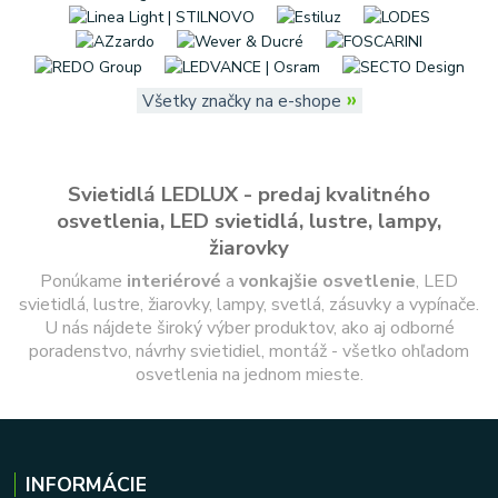
»
Všetky značky na e-shope
Svietidlá LEDLUX - predaj kvalitného
osvetlenia, LED svietidlá, lustre, lampy,
žiarovky
Ponúkame
interiérové
a
vonkajšie
osvetlenie
, LED
svietidlá, lustre, žiarovky, lampy, svetlá, zásuvky a vypínače.
U nás nájdete široký výber produktov, ako aj odborné
poradenstvo, návrhy svietidiel, montáž - všetko ohľadom
osvetlenia na jednom mieste.
INFORMÁCIE