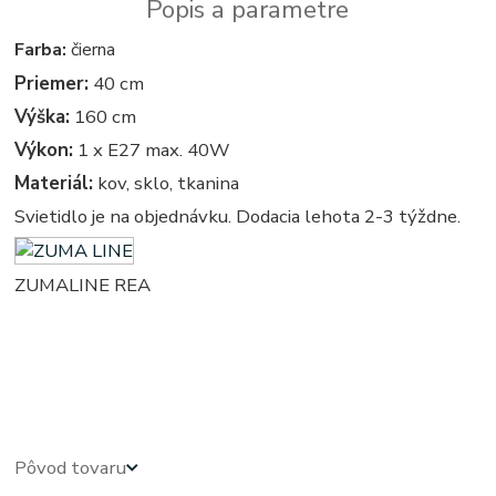
Popis a parametre
Farba:
čierna
Priemer:
40 cm
Výška:
160 cm
Výkon:
1 x E27 max. 40W
Materiál:
kov, sklo, tkanina
Svietidlo je na objednávku. Dodacia lehota 2-3 týždne.
ZUMALINE REA
vintage - retro - vintage svietidla, svietidlo, lampa, lampy, osvetlenie, svetlo, svetla - stojate - stojata,
stojace - stojaca, stojacie - stojacia, stojanova - stojanove, lampy - lampa, svietidlo - svietidla, svetlo -
svetla, osvetlenie
Pôvod tovaru