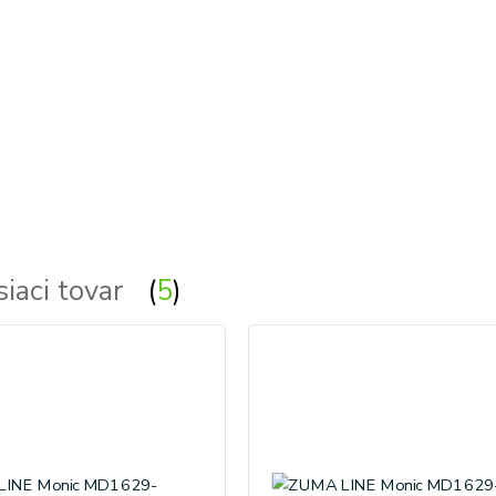
siaci tovar
5