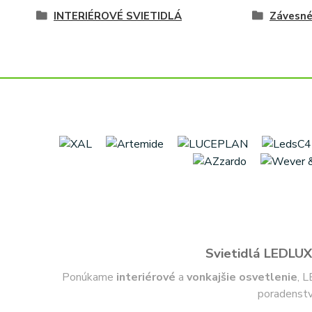
INTERIÉROVÉ SVIETIDLÁ
Závesn
Svietidlá LEDLUX 
Ponúkame
interiérové
a
vonkajšie
osvetlenie
, L
poradenstv