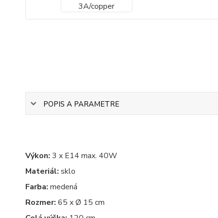
POPIS A PARAMETRE
Výkon:
3 x E14 max. 40W
Materiál:
sklo
Farba:
medená
Rozmer:
65 x Ø 15 cm