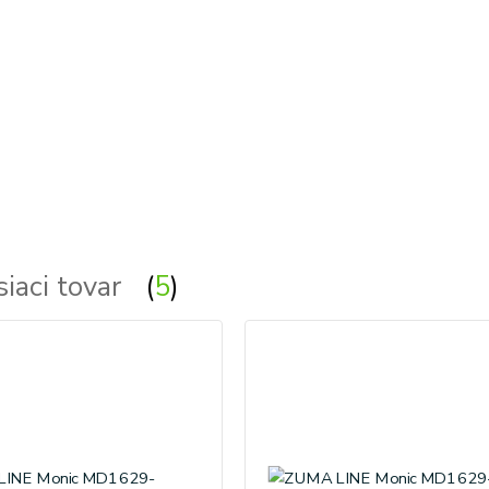
siaci tovar
5