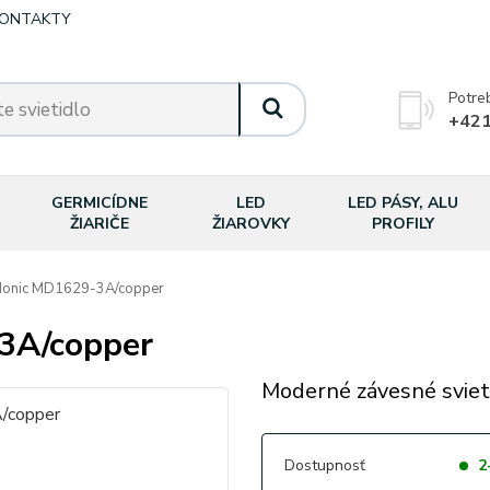
ONTAKTY
Potre
+421
GERMICÍDNE
LED
LED PÁSY, ALU
ŽIARIČE
ŽIAROVKY
PROFILY
onic MD1629-3A/copper
3A/copper
Moderné závesné sviet
Dostupnosť
2