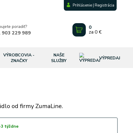
Prihlásenie | Registrácia
bujete poradiť?
0
za
0 €
 903 229 989
VÝROBCOVIA -
NAŠE
VÝPREDAJ
ZNAČKY
SLUŽBY
idlo od firmy ZumaLine.
-3 týždne