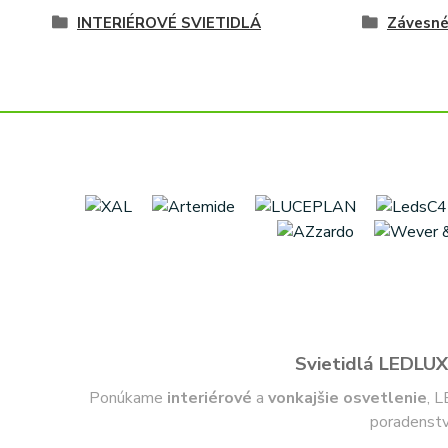
INTERIÉROVÉ SVIETIDLÁ
Závesn
Svietidlá LEDLUX 
Ponúkame
interiérové
a
vonkajšie
osvetlenie
, L
poradenstv