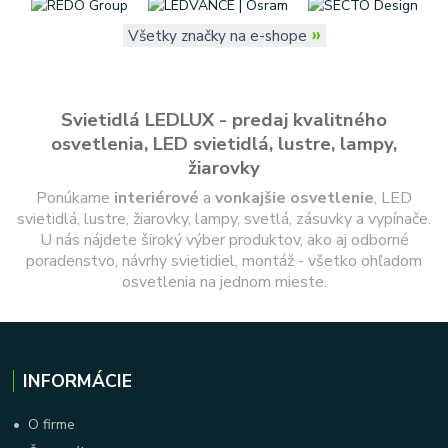
»
Všetky značky na e-shope
Svietidlá LEDLUX - predaj kvalitného
osvetlenia, LED svietidlá, lustre, lampy,
žiarovky
Ponúkame
interiérové
a
vonkajšie
osvetlenie
, LED
svietidlá, lustre, žiarovky, lampy, svetlá, zásuvky a vypínače.
U nás nájdete široký výber produktov, ako aj odborné
poradenstvo, návrhy svietidiel, montáž - všetko ohľadom
osvetlenia na jednom mieste.
INFORMÁCIE
•
O firme