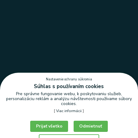
Nastavenie ochrany súkromia
Súhlas s používaním cookies
Pre správne fungovanie webu, k poskytovaniu služieb,
personalizáciu reklám a analýzu návštevnosti používame súbory
cookies.
[
Viac informácii
]
Nastavenie ochrany súkromia
Prijať všetko
Odmietnuť