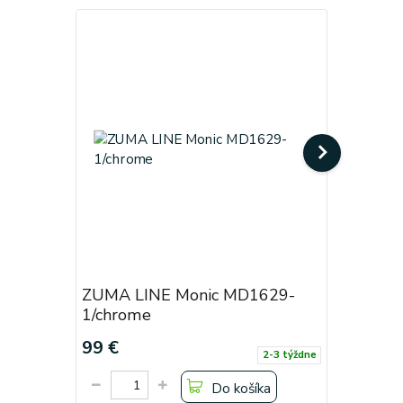
ZUMA LINE Monic MD1629-
ZUMA LI
1/chrome
1/copper
99 €
99 €
2-3 týždne
Do košíka