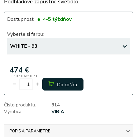
Podhľadové zápustné svietidlo.
Dostupnosť
4-5 týždňov
Vyberte si farbu:
474 €
385,37 €
bez DPH
Do košíka
Číslo produktu:
914
Výrobca:
VIBIA
POPIS A PARAMETRE