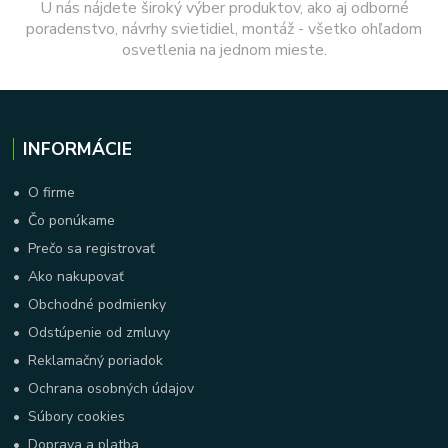
U nás nájdete široký výber produktov, ako aj odborné
poradenstvo, návrhy svietidiel, montáž - všetko ohľadom
osvetlenia na jednom mieste.
INFORMÁCIE
•
O firme
•
Čo ponúkame
•
Prečo sa registrovať
•
Ako nakupovať
•
Obchodné podmienky
•
Odstúpenie od zmluvy
•
Reklamačný poriadok
•
Ochrana osobných údajov
•
Súbory cookies
•
Doprava a platba