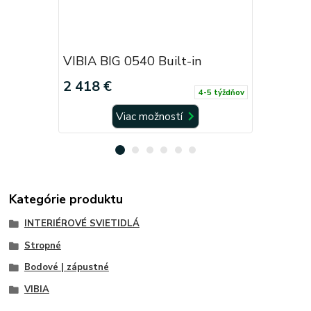
VIBIA BIG 0540 Built-in
VIBIA BI
2 418 €
864 €
4-5 týždňov
Viac možností
Kategórie produktu
INTERIÉROVÉ SVIETIDLÁ
Stropné
Bodové | zápustné
VIBIA