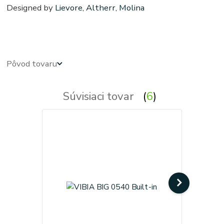
Designed by
Lievore, Altherr, Molina
Podhľadové - zabudovateľné - zápustné - svetla, svetlo, osvetlenie, svietidlo, svietidla
Pôvod tovaru
Súvisiaci tovar
6