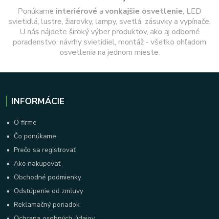
Ponúkame
interiérové
a
vonkajšie
osvetlenie
, LED
svietidlá, lustre, žiarovky, lampy, svetlá, zásuvky a vypínače.
U nás nájdete široký výber produktov, ako aj odborné
poradenstvo, návrhy svietidiel, montáž - všetko ohľadom
osvetlenia na jednom mieste.
INFORMÁCIE
•
O firme
•
Čo ponúkame
•
Prečo sa registrovať
•
Ako nakupovať
•
Obchodné podmienky
•
Odstúpenie od zmluvy
•
Reklamačný poriadok
•
Ochrana osobných údajov