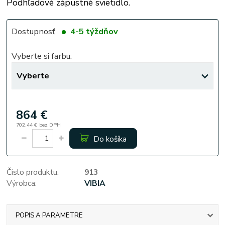
Podhľadové zápustné svietidlo.
Dostupnosť
4-5 týždňov
Vyberte si farbu:
864 €
702,44 €
bez DPH
Do košíka
Číslo produktu:
913
Výrobca:
VIBIA
POPIS A PARAMETRE