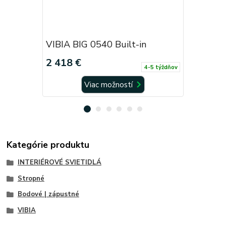
VIBIA BIG 0540 Built-in
VIBIA BI
2 418 €
474 €
4-5 týždňov
Viac možností
Kategórie produktu
INTERIÉROVÉ SVIETIDLÁ
Stropné
Bodové | zápustné
VIBIA