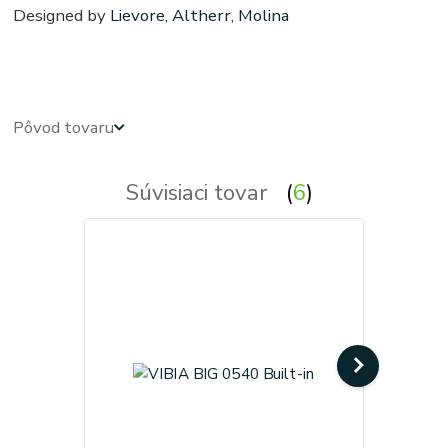
Designed by
Lievore, Altherr, Molina
Podhľadové - zabudovateľné - zápustné - svetla, svetlo, osvetlenie, svietidlo, svietidla
Pôvod tovaru
Súvisiaci tovar
6