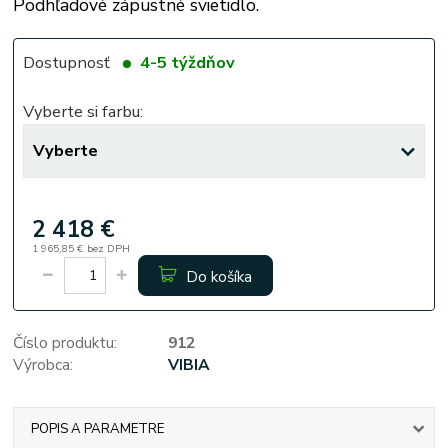
Podhľadové zápustné svietidlo.
Dostupnosť
4-5 týždňov
Vyberte si farbu:
2 418 €
1 965,85 €
bez DPH
Do košíka
Číslo produktu:
912
Výrobca:
VIBIA
POPIS A PARAMETRE