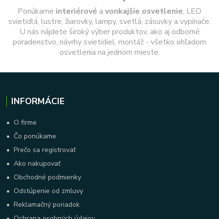
Ponúkame
interiérové
a
vonkajšie
osvetlenie
, LED
svietidlá, lustre, žiarovky, lampy, svetlá, zásuvky a vypínače.
U nás nájdete široký výber produktov, ako aj odborné
poradenstvo, návrhy svietidiel, montáž - všetko ohľadom
osvetlenia na jednom mieste.
INFORMÁCIE
•
O firme
•
Čo ponúkame
•
Prečo sa registrovať
•
Ako nakupovať
•
Obchodné podmienky
•
Odstúpenie od zmluvy
•
Reklamačný poriadok
•
Ochrana osobných údajov