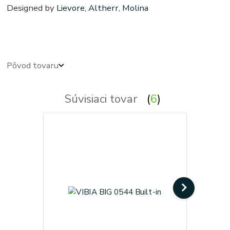
Designed by
Lievore, Altherr, Molina
Podhľadové - zabudovateľné - zápustné - svetla, svetlo, osvetlenie, svietidlo, svietidla
Pôvod tovaru
Súvisiaci tovar
6