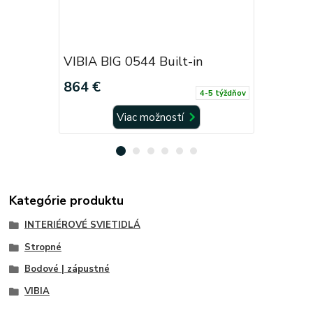
VIBIA BIG 0544 Built-in
VIBIA BI
864 €
474 €
4-5 týždňov
Viac možností
Kategórie produktu
INTERIÉROVÉ SVIETIDLÁ
Stropné
Bodové | zápustné
VIBIA