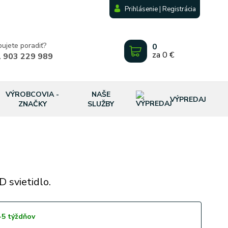
Prihlásenie | Registrácia
bujete poradiť?
0
za
0 €
 903 229 989
VÝROBCOVIA -
NAŠE
VÝPREDAJ
ZNAČKY
SLUŽBY
 svietidlo.
-5 týždňov