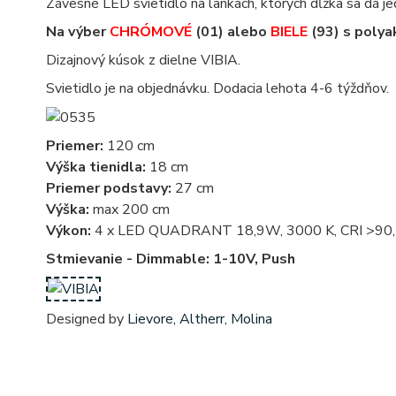
Závesné LED svietidlo na lankách, ktorých dĺžka sa dá je
Na výber
CHRÓMOVÉ
(01) alebo
BIELE
(93) s polya
Dizajnový kúsok z dielne VIBIA.
Svietidlo je na objednávku. Dodacia lehota 4-6 týždňov.
Priemer:
120 cm
Výška tienidla:
18 cm
Priemer podstavy:
27 cm
Výška:
max 200 cm
Výkon:
4 x LED QUADRANT 18,9W, 3000 K, CRI >90,
Stmievanie - Dimmable: 1-10V, Push
Designed by
Lievore, Altherr, Molina