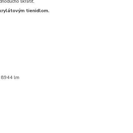
dnoducho skrátiť.
krylátovým tienidlom.
 8944 lm
kruhove,