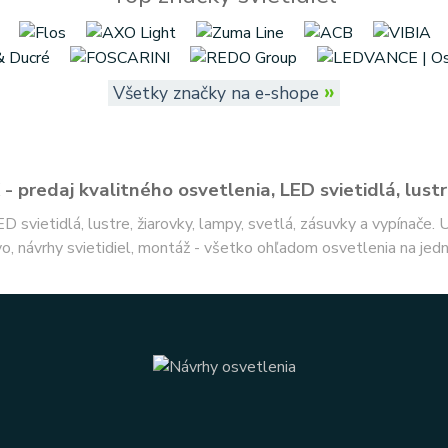
»
Všetky značky na e-shope
- predaj kvalitného osvetlenia, LED svietidlá, lustr
ED svietidlá, lustre, žiarovky, lampy, svetlá, zásuvky a vypínače.
o, návrhy svietidiel, montáž - všetko ohľadom osvetlenia na jed