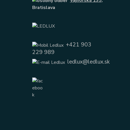
Vajnorská 135
,
Bratislava
+421 903
229 989
ledlux@ledlux.sk