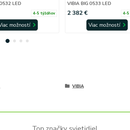
 0532 LED
VIBIA BIG 0533 LED
2 382 €
4-5 týždňov
4-5
Viac možností
Viac možností
é
VIBIA
Top značky svietidiel