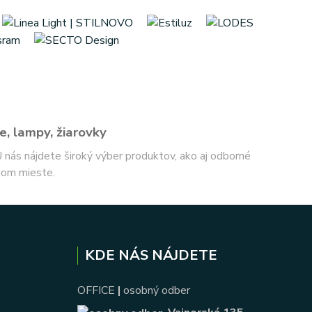
e, lampy, žiarovky
 U nás nájdete široký výber produktov, ako aj odborné
nom mieste.
KDE NÁS NÁJDETE
OFFICE
|
osobný odber