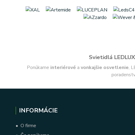
Svietidlá LEDLUX 
Ponúkame
interiérové
a
vonkajšie
osvetlenie
, L
poradenstv
INFORMÁCIE
•
O firme