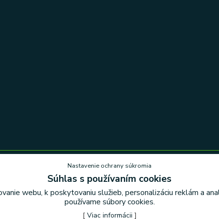
Nastavenie ochrany súkromia
Súhlas s používaním cookies
Nastavenie ochrany súkromia
vanie webu, k poskytovaniu služieb, personalizáciu reklám a an
používame súbory cookies.
[
Viac informácii
]