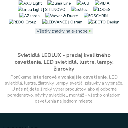
»
Všetky značky na e-shope
Svietidlá LEDLUX - predaj kvalitného
osvetlenia, LED svietidlá, lustre, lampy,
žiarovky
Ponúkame
interiérové
a
vonkajšie
osvetlenie
, LED
svietidlá, lustre, žiarovky, lampy, svetlá, zásuvky a vypínače.
U nás nájdete široký výber produktov, ako aj odborné
poradenstvo, návrhy svietidiel, montáž - všetko ohľadom
osvetlenia na jednom mieste.