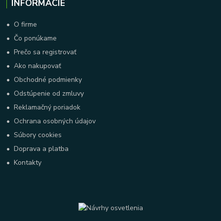
INFORMÁCIE
•
O firme
•
Čo ponúkame
•
Prečo sa registrovať
•
Ako nakupovať
•
Obchodné podmienky
•
Odstúpenie od zmluvy
•
Reklamačný poriadok
•
Ochrana osobných údajov
•
Súbory cookies
•
Doprava a platba
•
Kontakty