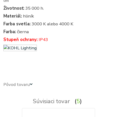
lm
Životnosť:
35 000 h.
Materiál:
hliník
Farba svetla:
3000 K alebo 4000 K
Farba:
čierna
Stupeň ochrany:
IP43
led panel, led panely - kruhove, okruhle, kruhova, okruhla, kruh, kruhy, svietidla, svietidlo, osvetlenie,
svetlo, svetla
Pôvod tovaru
Súvisiaci tovar
5