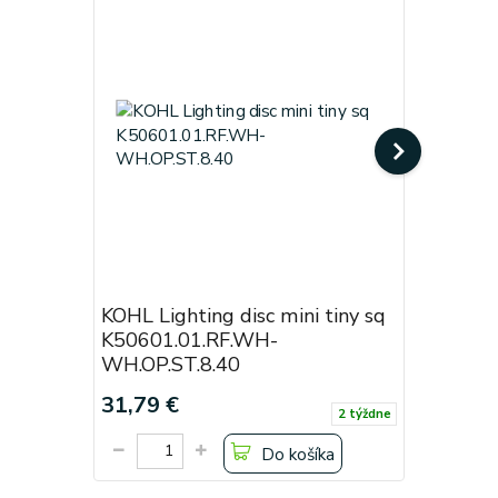
KOHL Lighting disc mini tiny sq
KOHL Lig
K50601.01.RF.WH-
Black
WH.OP.ST.8.40
Cena od:
31,79 €
19,38 €
2 týždne
Do košíka