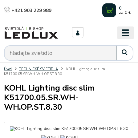
0
+421 903 229 989
za
0 €
Úvod
TECHNICKÉ SVIETIDLÁ
KOHL Lighting disc slim
K51700.05.SR.WH-WH.OP.ST.8.30
KOHL Lighting disc slim
K51700.05.SR.WH-
WH.OP.ST.8.30