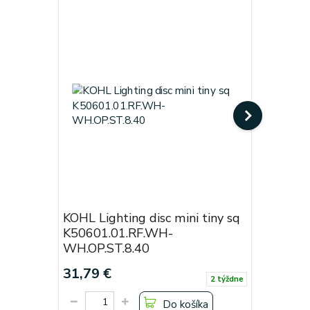
KOHL Lighting disc mini tiny sq
KOHL Lig
K50601.01.RF.WH-
Black
WH.OP.ST.8.40
Cena od:
31,79 €
19,38 €
2 týždne
Do košíka