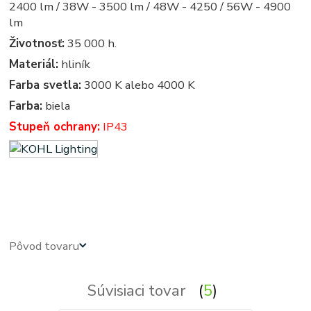
2400 lm / 38W - 3500 lm / 48W - 4250 / 56W - 4900
lm
Životnosť:
35 000 h.
Materiál:
hliník
Farba svetla:
3000 K alebo 4000 K
Farba:
biela
Stupeň ochrany:
IP43
led panel, led panely - kruhove, okruhle, kruhova, okruhla, kruh, kruhy, svietidla, svietidlo, osvetlenie,
svetlo, svetla
Pôvod tovaru
Súvisiaci tovar
5