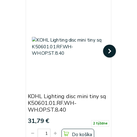
KOHL Lighting disc mini tiny sq
KOHL Lig
K50601.01.RF.WH-
Black
WH.OP.ST.8.40
Cena od:
31,79 €
19,38 €
2 týždne
Do košíka