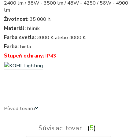
2400 lm / 38W - 3500 lm / 48W - 4250 / 56W - 4900
lm
Životnosť:
35 000 h.
Materiál:
hliník
Farba svetla:
3000 K alebo 4000 K
Farba:
biela
Stupeň ochrany:
IP43
led panel, led panely - kruhove, okruhle, kruhova, okruhla, kruh, kruhy, svietidla, svietidlo, osvetlenie,
svetlo, svetla
Pôvod tovaru
Súvisiaci tovar
5