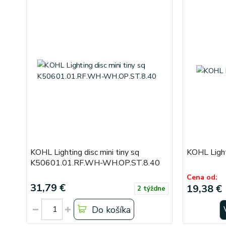
KOHL Lighting disc mini tiny sq
KOHL Light
K50601.01.RF.WH-WH.OP.ST.8.40
Cena od:
31,79 €
19,38 €
2 týždne
Do košíka