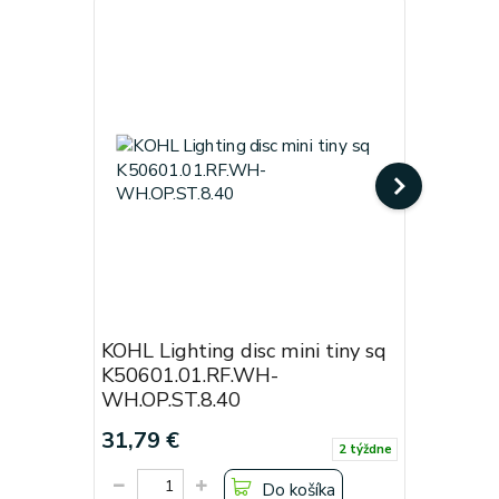
KOHL Lighting disc mini tiny sq
KOHL Lig
K50601.01.RF.WH-
Black
WH.OP.ST.8.40
Cena od:
31,79 €
19,38 €
2 týždne
Do košíka