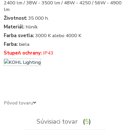
2400 lm / 38W - 3500 lm / 48W - 4250 / 56W - 4900
lm
Životnosť:
35 000 h.
Materiál:
hliník
Farba svetla:
3000 K alebo 4000 K
Farba:
biela
Stupeň ochrany:
IP43
led panel, led panely - kruhove, okruhle, kruhova, okruhla, kruh, kruhy, svietidla, svietidlo, osvetlenie,
svetlo, svetla
Pôvod tovaru
Súvisiaci tovar
5