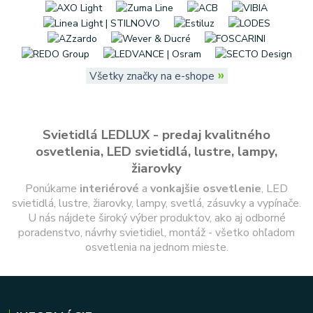
»
Všetky značky na e-shope
Svietidlá LEDLUX - predaj kvalitného
osvetlenia, LED svietidlá, lustre, lampy,
žiarovky
Ponúkame
interiérové
a
vonkajšie
osvetlenie
, LED
svietidlá, lustre, žiarovky, lampy, svetlá, zásuvky a vypínače.
U nás nájdete široký výber produktov, ako aj odborné
poradenstvo, návrhy svietidiel, montáž - všetko ohľadom
osvetlenia na jednom mieste.