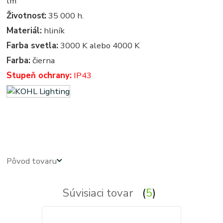
lm
Životnosť:
35 000 h.
Materiál:
hliník
Farba svetla:
3000 K alebo 4000 K
Farba:
čierna
Stupeň ochrany:
IP43
led panel, led panely - kruhove, okruhle, kruhova, okruhla, kruh, kruhy, svietidla, svietidlo, osvetlenie,
svetlo, svetla
Pôvod tovaru
Súvisiaci tovar
5