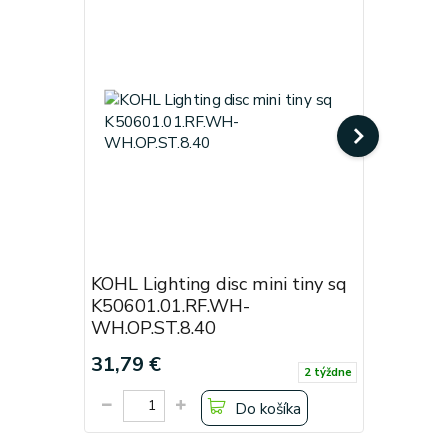
KOHL Lighting disc mini tiny sq
KOHL Lig
K50601.01.RF.WH-
Black
WH.OP.ST.8.40
Cena od:
31,79 €
19,38 €
2 týždne
Do košíka