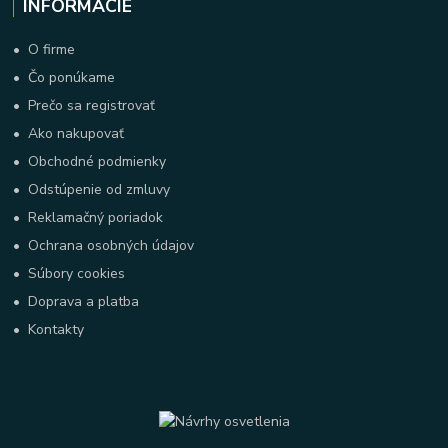
INFORMÁCIE
•
O firme
•
Čo ponúkame
•
Prečo sa registrovať
•
Ako nakupovať
•
Obchodné podmienky
•
Odstúpenie od zmluvy
•
Reklamačný poriadok
•
Ochrana osobných údajov
•
Súbory cookies
•
Doprava a platba
•
Kontakty