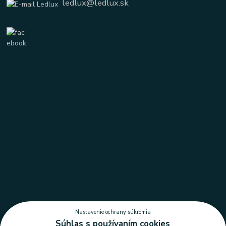
ledlux@ledlux.sk
Nastavenie ochrany súkromia
Súhlas s používaním cookies