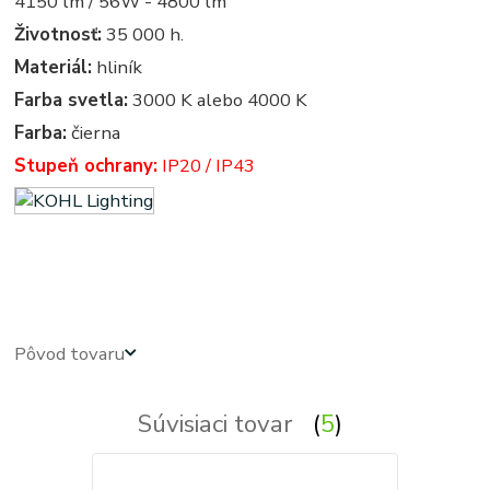
4150 lm / 56W - 4800 lm
Životnosť:
35 000 h.
Materiál:
hliník
Farba svetla:
3000 K alebo 4000 K
Farba:
čierna
Stupeň ochrany:
IP20 / IP43
led panel, led panely - kruhove, okruhle, kruhova, okruhla, kruh, kruhy, podhľadové - zabudovateľné -
zápustné - svetla, svetlo, osvetlenie, svietidlo, svietidla
Pôvod tovaru
Súvisiaci tovar
5