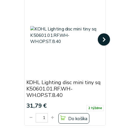
KOHL Lighting disc mini tiny sq
KOHL Lig
K50601.01.RF.WH-
White
WH.OP.ST.8.40
Cena od:
31,79 €
19,38 €
2 týždne
Do košíka