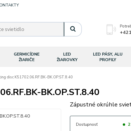
ONTAKTY
Potre
+421
GERMICÍDNE
LED
LED PÁSY, ALU
ŽIARIČE
ŽIAROVKY
PROFILY
ing disc K51702.06.RF.BK-BK.OP.ST.8.40
.06.RF.BK-BK.OP.ST.8.40
Zápustné okrúhle sviet
Dostupnosť
2