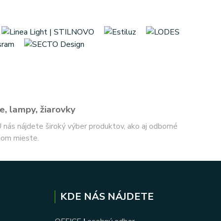
e, lampy, žiarovky
 U nás nájdete široký výber produktov, ako aj odborné
nom mieste.
KDE NÁS NÁJDETE