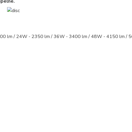
úpeľne.
00 lm / 24W - 2350 lm / 36W - 3400 lm / 48W - 4150 lm / 
led panel, led panely - kruhove, okruhle, kruhova, okruhla,