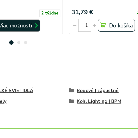
31,79 €
2 týždne
Viac možností
Do košíka
CKÉ SVIETIDLÁ
Bodové | zápustné
ely
Kohl Lighting | BPM