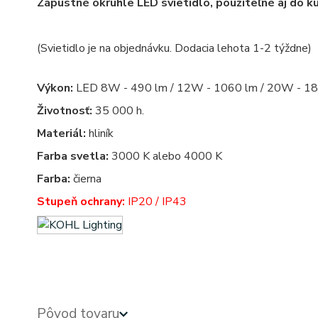
Zápustné okrúhle LED svietidlo, použiteľné aj do k
(Svietidlo je na objednávku. Dodacia lehota 1-2 týždne)
Výkon:
LED 8W - 490 lm / 12W - 1060 lm / 20W - 18
Životnosť:
35 000 h.
Materiál:
hliník
Farba svetla:
3000 K alebo 4000 K
Farba:
čierna
Stupeň ochrany:
IP20 / IP43
Pôvod tovaru