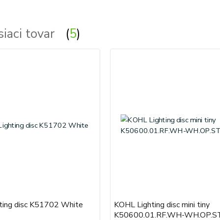
siaci tovar
5
ting disc K51702 White
KOHL Lighting disc mini tiny
K50600.01.RF.WH-WH.OP.ST