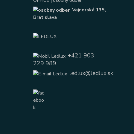
OFFICE
|
osobný odber
Vajnorská 135
,
Bratislava
+421 903
229 989
ledlux@ledlux.sk