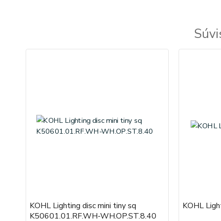
Súvi
KOHL Lighting disc mini tiny sq
KOHL Ligh
K50601.01.RF.WH-WH.OP.ST.8.40