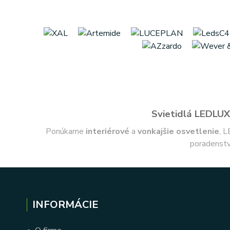
Svietidlá LEDLUX 
Ponúkame
interiérové
a
vonkajšie
osvetlenie
, L
poradenstv
INFORMÁCIE