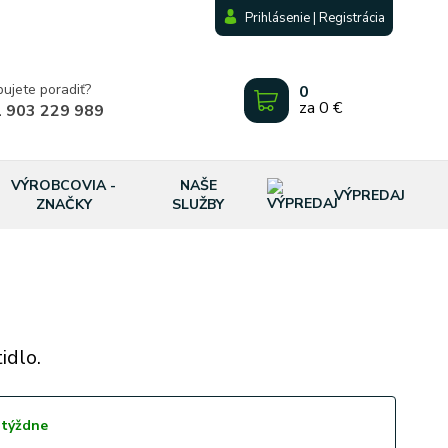
Prihlásenie | Registrácia
bujete poradiť?
0
za
0 €
 903 229 989
VÝROBCOVIA -
NAŠE
VÝPREDAJ
ZNAČKY
SLUŽBY
idlo.
 týždne