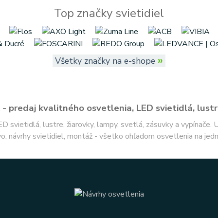
Top značky svietidiel
»
Všetky značky na e-shope
- predaj kvalitného osvetlenia, LED svietidlá, lustr
ED svietidlá, lustre, žiarovky, lampy, svetlá, zásuvky a vypínače.
o, návrhy svietidiel, montáž - všetko ohľadom osvetlenia na jed