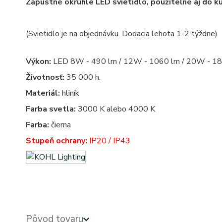
Zápustné okrúhle LED svietidlo, použiteľné aj do k
(Svietidlo je na objednávku. Dodacia lehota 1-2 týždne)
Výkon:
LED 8W - 490 lm / 12W - 1060 lm / 20W - 18
Životnosť:
35 000 h.
Materiál:
hliník
Farba svetla:
3000 K alebo 4000 K
Farba:
čierna
Stupeň ochrany:
IP20 / IP43
Pôvod tovaru