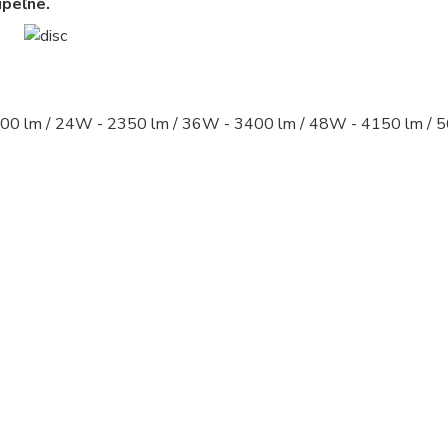
úpeľne.
00 lm / 24W - 2350 lm / 36W - 3400 lm / 48W - 4150 lm / 
led panel, led panely - kruhove, okruhle, kruhova, okruhla,