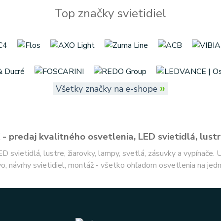
Top značky svietidiel
»
Všetky značky na e-shope
- predaj kvalitného osvetlenia, LED svietidlá, lustr
ED svietidlá, lustre, žiarovky, lampy, svetlá, zásuvky a vypínače.
o, návrhy svietidiel, montáž - všetko ohľadom osvetlenia na jed