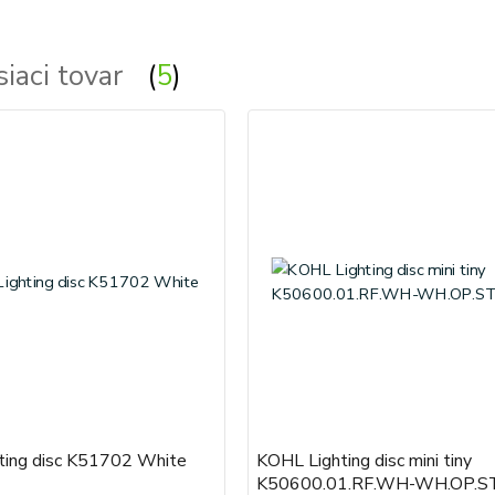
siaci tovar
5
ting disc K51702 White
KOHL Lighting disc mini tiny
K50600.01.RF.WH-WH.OP.ST