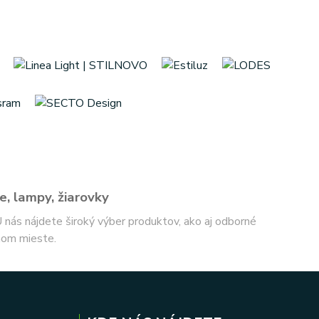
e, lampy, žiarovky
 U nás nájdete široký výber produktov, ako aj odborné
nom mieste.