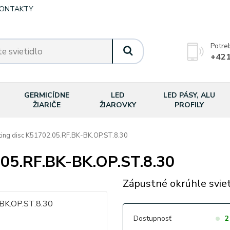
ONTAKTY
Potre
+421
GERMICÍDNE
LED
LED PÁSY, ALU
ŽIARIČE
ŽIAROVKY
PROFILY
ing disc K51702.05.RF.BK-BK.OP.ST.8.30
.05.RF.BK-BK.OP.ST.8.30
Zápustné okrúhle sviet
Dostupnosť
2