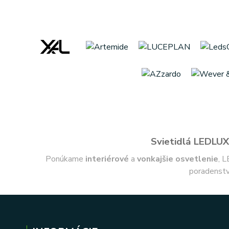
Svietidlá LEDLUX 
Ponúkame
interiérové
a
vonkajšie
osvetlenie
, L
poradenstv