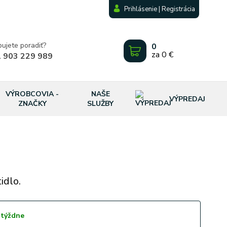
Prihlásenie | Registrácia
bujete poradiť?
0
za
0 €
 903 229 989
VÝROBCOVIA -
NAŠE
VÝPREDAJ
ZNAČKY
SLUŽBY
idlo.
 týždne