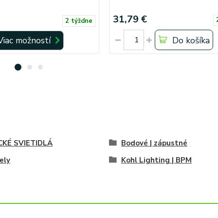
31,79 €
2 týždne
Viac možností
Do košíka
CKÉ SVIETIDLÁ
Bodové | zápustné
ely
Kohl Lighting | BPM