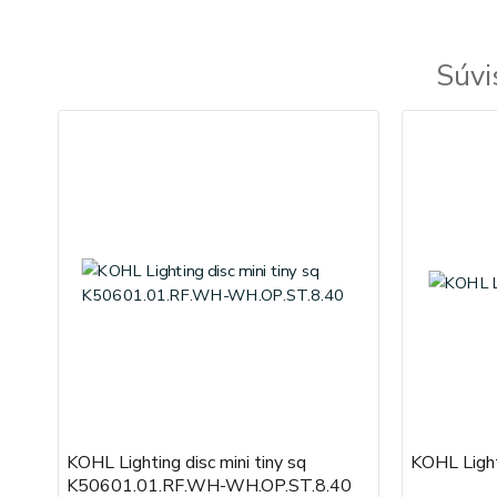
Súvi
KOHL Lighting disc mini tiny sq
KOHL Ligh
K50601.01.RF.WH-WH.OP.ST.8.40