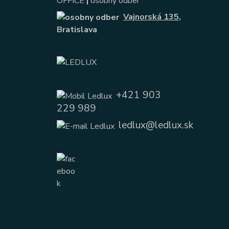
OFFICE
|
osobný odber
Vajnorská 135
,
Bratislava
+421 903
229 989
ledlux@ledlux.sk