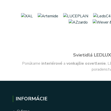
Svietidlá LEDLUX 
Ponúkame
interiérové
a
vonkajšie
osvetlenie
, L
poradenstv
INFORMÁCIE