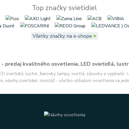
Top značky svietidiel
»
Všetky značky na e-shope
- predaj kvalitného osvetlenia, LED svietidlá, lustr
ED svietidlá, lustre, žiarovky, lampy, svetlá, zásuvky a vypínače.
o, návrhy svietidiel, montáž - všetko ohľadom osvetlenia na jed