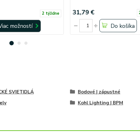
31,79 €
2 týždne
Viac možností
Do košíka
CKÉ SVIETIDLÁ
Bodové | zápustné
ely
Kohl Lighting | BPM