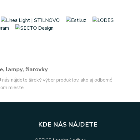
e, lampy, žiarovky
 U nás nájdete široký výber produktov, ako aj odborné
nom mieste.
KDE NÁS NÁJDETE