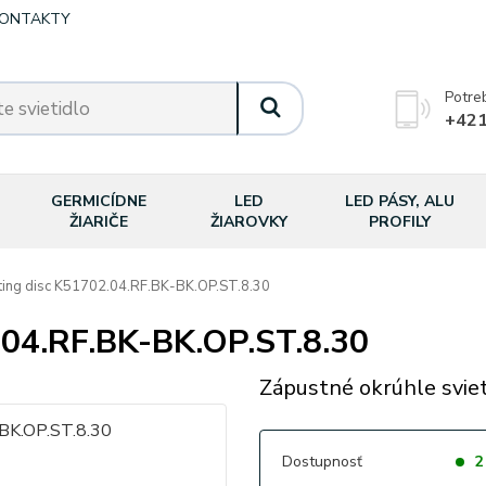
ONTAKTY
Potre
+421
GERMICÍDNE
LED
LED PÁSY, ALU
ŽIARIČE
ŽIAROVKY
PROFILY
ing disc K51702.04.RF.BK-BK.OP.ST.8.30
.04.RF.BK-BK.OP.ST.8.30
Zápustné okrúhle sviet
Dostupnosť
2