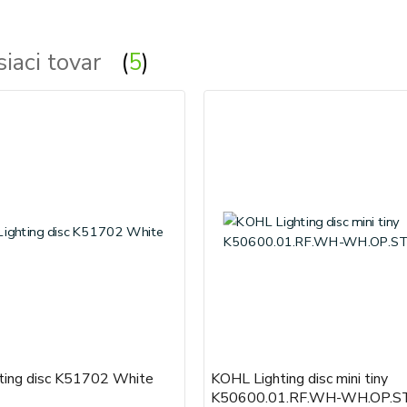
siaci tovar
5
ting disc K51702 White
KOHL Lighting disc mini tiny
K50600.01.RF.WH-WH.OP.ST