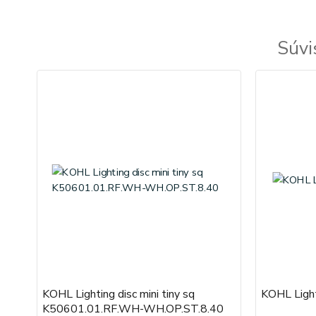
Súvi
KOHL Lighting disc mini tiny sq
KOHL Ligh
K50601.01.RF.WH-WH.OP.ST.8.40