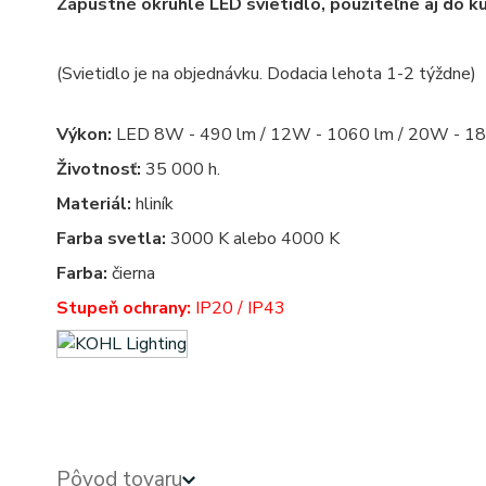
Zápustné okrúhle LED svietidlo, použiteľné aj do k
(Svietidlo je na objednávku. Dodacia lehota 1-2 týždne)
Výkon:
LED 8W - 490 lm / 12W - 1060 lm / 20W - 18
Životnosť:
35 000 h.
Materiál:
hliník
Farba svetla:
3000 K alebo 4000 K
Farba:
čierna
Stupeň ochrany:
IP20 / IP43
Pôvod tovaru