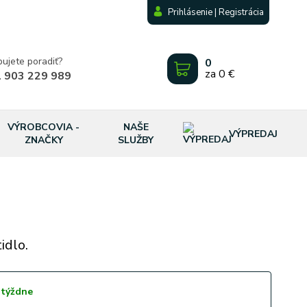
Prihlásenie | Registrácia
bujete poradiť?
0
za
0 €
 903 229 989
VÝROBCOVIA -
NAŠE
VÝPREDAJ
ZNAČKY
SLUŽBY
idlo.
 týždne