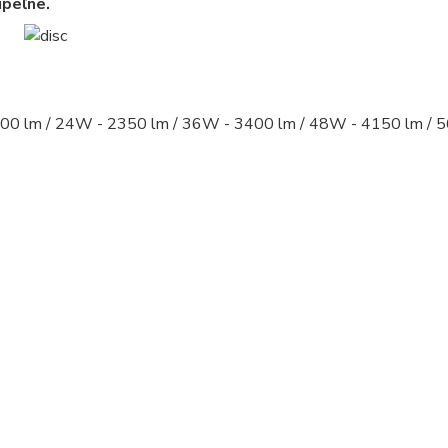
úpeľne.
00 lm / 24W - 2350 lm / 36W - 3400 lm / 48W - 4150 lm / 
led panel, led panely - kruhove, okruhle, kruhova, okruhla,